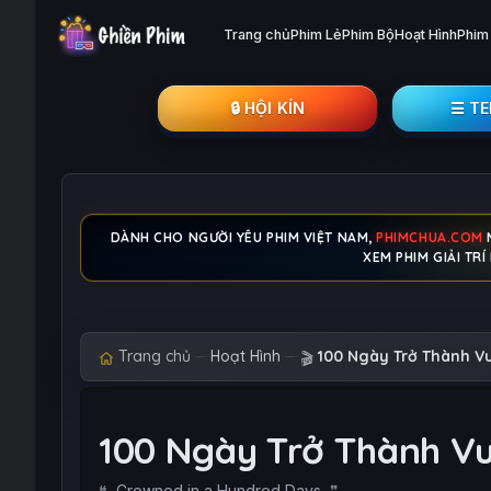
Trang chủ
Phim Lẻ
Phim Bộ
Hoạt Hình
Phim
🔒︎ HỘI KÍN
☰ T
DÀNH CHO NGƯỜI YÊU PHIM VIỆT NAM,
PHIMCHUA.COM
XEM PHIM GIẢI TR
Trang chủ
Hoạt Hình
100 Ngày Trở Thành V
🎬
100 Ngày Trở Thành V
Crowned in a Hundred Days