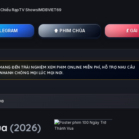
 Chiếu Rạp
TV Shows
IMDB
VIET69
ELEGRAM
🍿 PHIM CHÙA
💃 GÁ
MANG ĐẾN TRẢI NGHIỆM XEM PHIM ONLINE MIỄN PHÍ, HỖ TRỢ NHU CẦU
Í NHANH CHÓNG MỌI LÚC MỌI NƠI.
ua
ua
(2026)