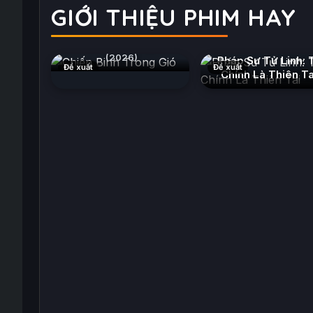
GIỚI THIỆU PHIM HAY
Chiến Binh Trong Gió
(2026)
Pháp Sư Tử Linh: 
Đề xuất
Đề xuất
Chính Là Thiên Ta
(2026)