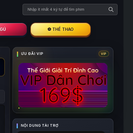
Tìm kiếm phim
I GÚ
⚽ THỂ THAO