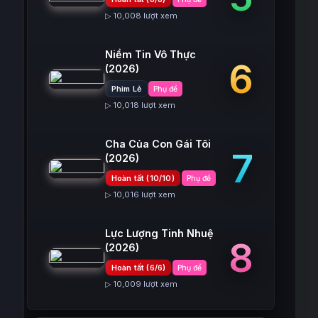
▷ 10,008 lượt xem
Niềm Tin Vô Thực
6
(2026)
Phim Lẻ
Phụ đề
▷ 10,018 lượt xem
Cha Của Con Gái Tôi
7
(2026)
Hoàn tất (10/10)
Phụ đề
▷ 10,016 lượt xem
Lực Lượng Tinh Nhuệ
8
(2026)
Hoàn tất (6/6)
Phụ đề
▷ 10,009 lượt xem