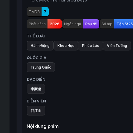
TMDB
7
Phát hành
2026
Ngôn ngữ
Phụ đề
Số tập
Tập 5/25
THỂ LOẠI
Hành Động
Khoa Học
Phiêu Lưu
Viễn Tưởng
QUỐC GIA
Trung Quốc
ĐẠO DIỄN
李豪凌
DIỄN VIÊN
谷江山
Nội dung phim