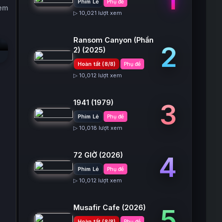
Phim Lẻ
Phụ đề
xem
▷ 10,021 lượt xem
Ransom Canyon (Phần
2
2)
(2025)
Hoàn tất (8/8)
Phụ đề
▷ 10,012 lượt xem
1941
(1979)
3
Phim Lẻ
Phụ đề
▷ 10,018 lượt xem
72 GIỜ
(2026)
4
Phim Lẻ
Phụ đề
▷ 10,012 lượt xem
Musafir Cafe
(2026)
5
Hoàn tất (8/8)
Phụ đề