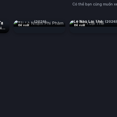
Có thể bạn cũng muốn 
Tôi Là Nhậm Phi Phàm
Lẽ Nào Lại Thế
(2026)
(2026)
Ta
Đề xuất
Đề xuất
i