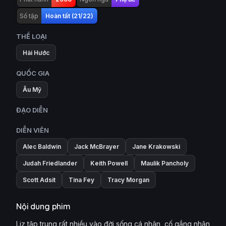
Số tập
Hoàn tất (21/22)
THỂ LOẠI
Hài Hước
QUỐC GIA
Âu Mỹ
ĐẠO DIỄN
DIỄN VIÊN
Alec Baldwin
Jack McBrayer
Jane Krakowski
Judah Friedlander
Keith Powell
Maulik Pancholy
Scott Adsit
Tina Fey
Tracy Morgan
Nội dung phim
Liz tập trung rất nhiều vào đời sống cá nhân, cố gắng nhận