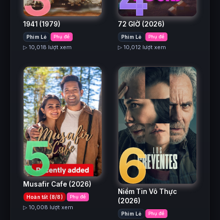
1941
(1979)
72 GIỜ
(2026)
Phim Lẻ
Phụ đề
Phim Lẻ
Phụ đề
▷ 10,018 lượt xem
▷ 10,012 lượt xem
5
6
Musafir Cafe
(2026)
Niềm Tin Vô Thực
Hoàn tất (8/8)
Phụ đề
(2026)
▷ 10,008 lượt xem
Phim Lẻ
Phụ đề