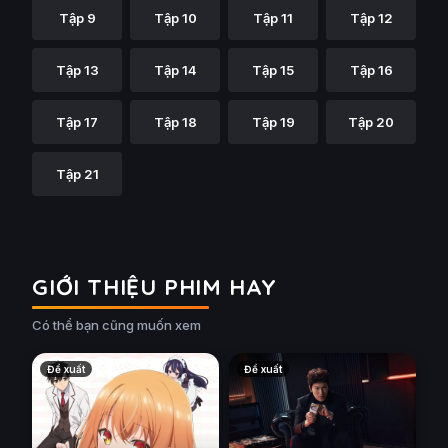
Tập 9
Tập 10
Tập 11
Tập 12
Tập 13
Tập 14
Tập 15
Tập 16
Tập 17
Tập 18
Tập 19
Tập 20
Tập 21
GIỚI THIỆU PHIM HAY
Có thể bạn cũng muốn xem
Đề xuất
Đề xuất