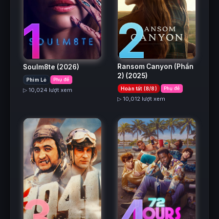
2
1
Ransom Canyon (Phần
Soulm8te
(2026)
2)
(2025)
Phim Lẻ
Phụ đề
Hoàn tất (8/8)
Phụ đề
▷ 10,024 lượt xem
▷ 10,012 lượt xem
3
4