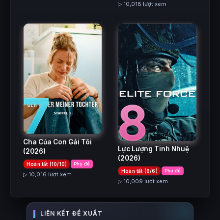
▷ 10,018 lượt xem
7
8
Cha Của Con Gái Tôi
Lực Lượng Tinh Nhuệ
(2026)
(2026)
Hoàn tất (10/10)
Phụ đề
Hoàn tất (6/6)
Phụ đề
▷ 10,016 lượt xem
▷ 10,009 lượt xem