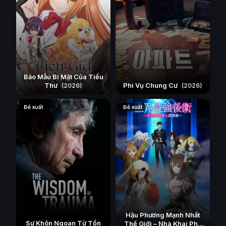
Bảo Mẫu Bí Mật Của Tiểu
Thư
Phi Vụ Chung Cư
(2026)
(2026)
Đề xuất
Đề xuất
Hậu Phương Mạnh Nhất
Sự Khôn Ngoan Từ Tổn
Thế Giới – Nhà Khai Phá