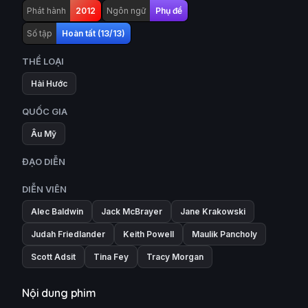
Phát hành
2012
Ngôn ngữ
Phụ đề
Số tập
Hoàn tất (13/13)
THỂ LOẠI
Hài Hước
QUỐC GIA
Âu Mỹ
ĐẠO DIỄN
DIỄN VIÊN
Alec Baldwin
Jack McBrayer
Jane Krakowski
Judah Friedlander
Keith Powell
Maulik Pancholy
Scott Adsit
Tina Fey
Tracy Morgan
Nội dung phim