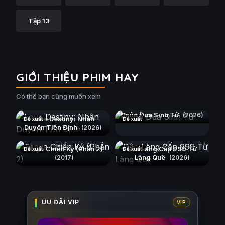
Tập 13
GIỚI THIỆU PHIM HAY
Có thể bạn cũng muốn xem
Cuộc Đua Sinh Tử
(2026)
Love Destiny: Nhân
Đề xuất
Đề xuất
Duyên Tiền Định
(2026)
Tanya Chiến Ký (Phần 2)
Dân Làng Cấp 999 Từ
Đề xuất
Đề xuất
Làng Quê
(2017)
(2026)