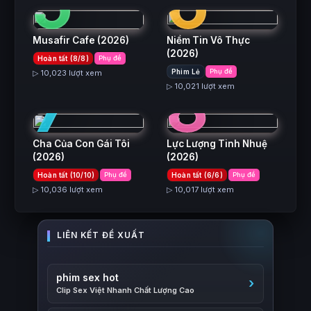
5
6
Musafir Cafe
(2026)
Niềm Tin Vô Thực
(2026)
Hoàn tất (8/8)
Phụ đề
7
8
Phim Lẻ
Phụ đề
▷ 10,023 lượt xem
▷ 10,021 lượt xem
Cha Của Con Gái Tôi
Lực Lượng Tinh Nhuệ
(2026)
(2026)
Hoàn tất (10/10)
Phụ đề
Hoàn tất (6/6)
Phụ đề
▷ 10,036 lượt xem
▷ 10,017 lượt xem
phim sex hot
Clip Sex Việt Nhanh Chất Lượng Cao