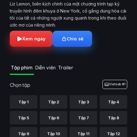
Liz Lemon, biên kịch chính của một chương trình tạp kỹ
truyền hình đêm khuya ở New York, cố gắng dung hòa cái
tôi của tất cả những người xung quanh trong khi theo đuổi
ước mơ của riêng mình.
Xem ngay
Chia sẻ
Tập phim
Diễn viên
Trailer
Chọn tập
Vietsub #1
Tập 1
Tập 2
Tập 3
Tập 4
Tập 5
Tập 6
Tập 7
Tập 8
Tập 9
Tập 10
Tập 11
Tập 12