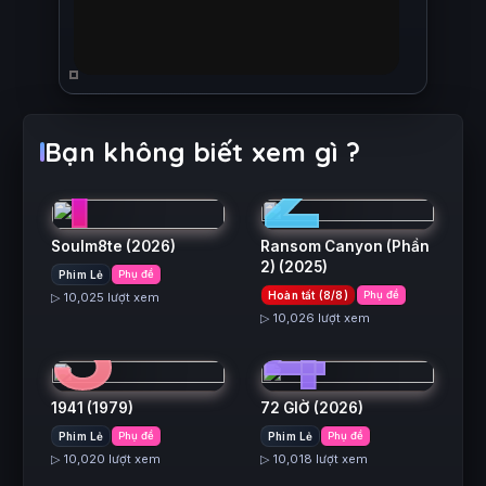
1
2
Bạn không biết xem gì ?
Soulm8te
(2026)
Ransom Canyon (Phần
2)
(2025)
Phim Lẻ
Phụ đề
3
4
Hoàn tất (8/8)
Phụ đề
▷ 10,025 lượt xem
▷ 10,026 lượt xem
1941
(1979)
72 GIỜ
(2026)
Phim Lẻ
Phụ đề
Phim Lẻ
Phụ đề
▷ 10,020 lượt xem
▷ 10,018 lượt xem