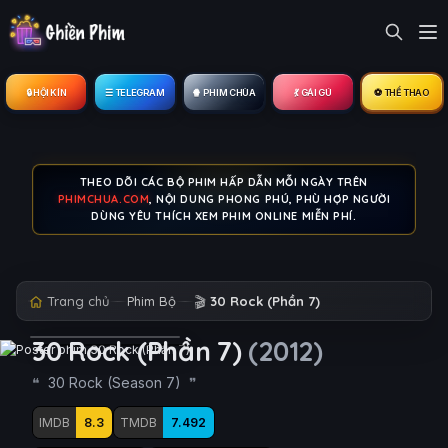
🔒︎ HỘI KÍN
☰ TELEGRAM
🍿 PHIM CHÙA
💃 GÁI GÚ
⚽ THỂ THAO
THEO DÕI CÁC BỘ PHIM HẤP DẪN MỖI NGÀY TRÊN
PHIMCHUA.COM
, NỘI DUNG PHONG PHÚ, PHÙ HỢP NGƯỜI
DÙNG YÊU THÍCH XEM PHIM ONLINE MIỄN PHÍ.
Trang chủ
Phim Bộ
🎬
30 Rock (Phần 7)
30 Rock (Phần 7)
(2012)
30 Rock (Season 7)
IMDB
8.3
TMDB
7.492