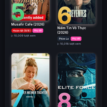
5
6
Musafir Cafe
(2026)
Niềm Tin Vô Thực
Hoàn tất (8/8)
Phụ đề
(2026)
▷ 10,009 lượt xem
Phim Lẻ
Phụ đề
▷ 10,018 lượt xem
7
8