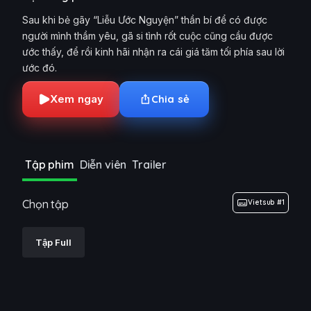
Sau khi bẻ gãy “Liễu Ước Nguyện” thần bí để có được
người mình thầm yêu, gã si tình rốt cuộc cũng cầu được
ước thấy, để rồi kinh hãi nhận ra cái giá tăm tối phía sau lời
ước đó.
Xem ngay
Chia sẻ
Tập phim
Diễn viên
Trailer
Chọn tập
Vietsub #1
Tập Full