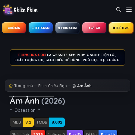
🔒︎ HỘI KÍN
☰ TELEGRAM
🍿 PHIM CHÙA
💃 GÁI GÚ
⚽ THỂ THAO
PHIMCHUA.COM
LÀ WEBSITE XEM PHIM ONLINE TIỆN LỢI,
CHẤT LƯỢNG HD, GIAO DIỆN DỄ DÙNG, PHÙ HỢP ĐẠI CHÚNG.
Trang chủ
Phim Chiếu Rạp
🎬
Ám Ảnh
Ám Ảnh
(2026)
Obsession
IMDB
8.2
TMDB
8.002
Phát hành
2026
Ngôn ngữ
Phụ đề
Số tập
Phim Lẻ