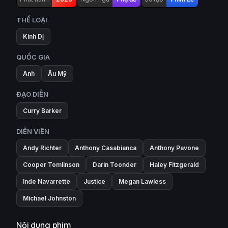
THỂ LOẠI
Kinh Dị
QUỐC GIA
Anh
Âu Mỹ
ĐẠO DIỄN
Curry Barker
DIỄN VIÊN
Andy Richter
Anthony Casabianca
Anthony Pavone
Cooper Tomlinson
Darin Toonder
Haley Fitzgerald
Inde Navarrette
Justice
Megan Lawless
Michael Johnston
Nội dung phim