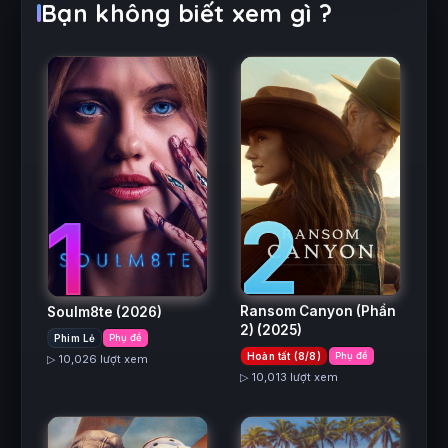
Bạn không biết xem gì ?
2
1
Ransom Canyon (Phần
Soulm8te
(2026)
2)
(2025)
Phim Lẻ
Phụ đề
Hoàn tất (8/8)
Phụ đề
▷ 10,026 lượt xem
▷ 10,013 lượt xem