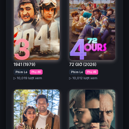
3
4
1941
(1979)
72 GIỜ
(2026)
Phim Lẻ
Phụ đề
Phim Lẻ
Phụ đề
▷ 10,019 lượt xem
▷ 10,012 lượt xem