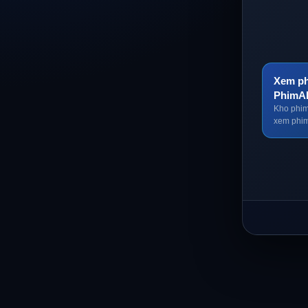
Xem ph
PhimA
Kho phim
xem phim