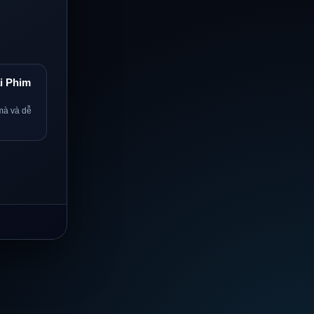
i Phim
mà và dễ