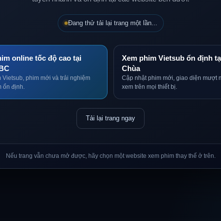
Đang thử tải lại trang một lần...
im online tốc độ cao tại
Xem phim Vietsub ổn định tạ
BC
Chùa
 Vietsub, phim mới và trải nghiệm
Cập nhật phim mới, giao diện mượt 
 ổn định.
xem trên mọi thiết bị.
Tải lại trang ngay
Nếu trang vẫn chưa mở được, hãy chọn một website xem phim thay thế ở trên.