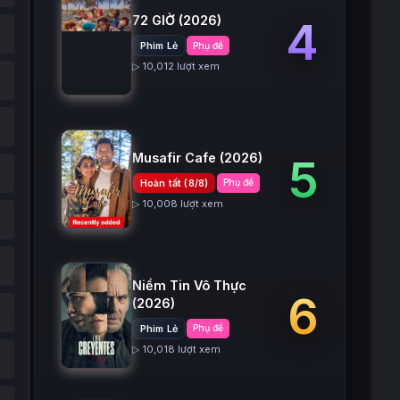
72 GIỜ
(2026)
4
Phim Lẻ
Phụ đề
▷ 10,012 lượt xem
Musafir Cafe
(2026)
5
Hoàn tất (8/8)
Phụ đề
▷ 10,008 lượt xem
Niềm Tin Vô Thực
6
(2026)
Phim Lẻ
Phụ đề
▷ 10,018 lượt xem