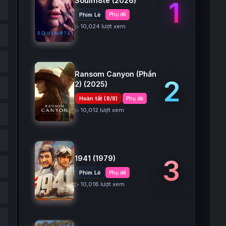
Soulm8te
(2026)
1
Phim Lẻ
Phụ đề
▷ 10,024 lượt xem
Ransom Canyon (Phần
2
2)
(2025)
Hoàn tất (8/8)
Phụ đề
▷ 10,012 lượt xem
1941
(1979)
3
Phim Lẻ
Phụ đề
▷ 10,018 lượt xem