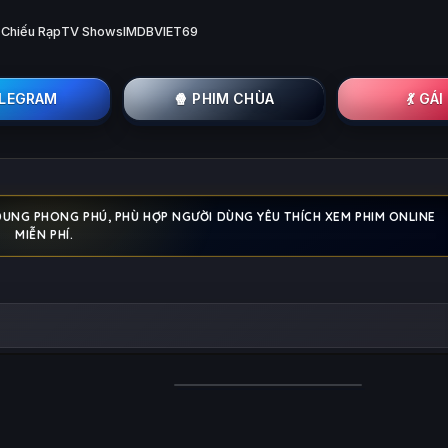
 Chiếu Rạp
TV Shows
IMDB
VIET69
ELEGRAM
🍿 PHIM CHÙA
💃 GÁ
 DUNG PHONG PHÚ, PHÙ HỢP NGƯỜI DÙNG YÊU THÍCH XEM PHIM ONLINE
MIỄN PHÍ.