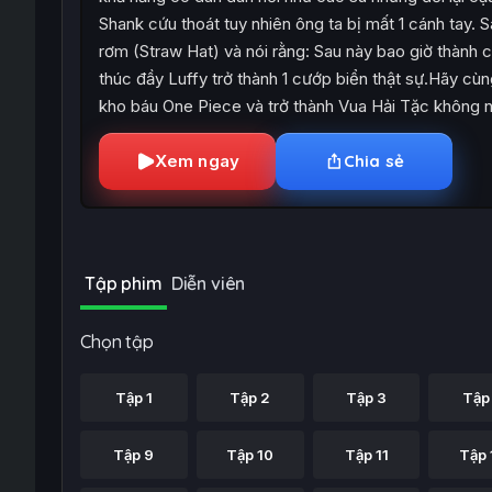
Shank cứu thoát tuy nhiên ông ta bị mất 1 cánh tay. 
rơm (Straw Hat) và nói rằng: Sau này bao giờ thành cư
thúc đầy Luffy trở thành 1 cướp biển thật sự.Hãy cùn
kho báu One Piece và trở thành Vua Hải Tặc không 
Xem ngay
Chia sẻ
Tập phim
Diễn viên
Chọn tập
Tập 1
Tập 2
Tập 3
Tập
Tập 9
Tập 10
Tập 11
Tập 