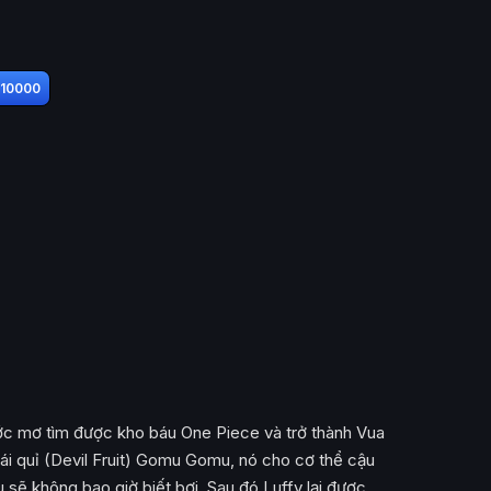
/10000
 ước mơ tìm được kho báu One Piece và trở thành Vua
 trái quỉ (Devil Fruit) Gomu Gomu, nó cho cơ thể cậu
 sẽ không bao giờ biết bơi. Sau đó Luffy lại được