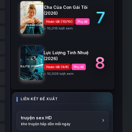
Cha Của Con Gái Tôi
7
(2026)
Hoàn tất (10/10)
Phụ đề
▷ 10,016 lượt xem
Lực Lượng Tinh Nhuệ
8
(2026)
Hoàn tất (6/6)
Phụ đề
▷ 10,009 lượt xem
truyện sex HD
kho truyện hấp dẫn mỗi ngày