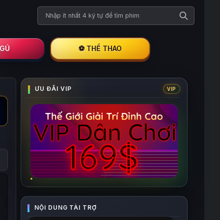
Tìm kiếm phim
I GÚ
⚽ THỂ THAO