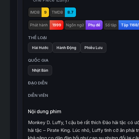
IMDB
9
TMDB
8.7
Phát hành
1999
Ngôn ngữ
Phụ đề
Số tập
Tập 1168
THỂ LOẠI
Hài Hước
Hành Động
Phiêu Lưu
QUỐC GIA
Nhật Bản
ĐẠO DIỄN
DIỄN VIÊN
Nội dung phim
Monkey D. Luffy, 1 cậu bé rất thích Đảo hải tặc có
hải tặc – Pirate King. Lúc nhỏ, Luffy tình cờ ăn phải
khả năng co dãn đàn hồi như cao su nhưng đổi lại cậu