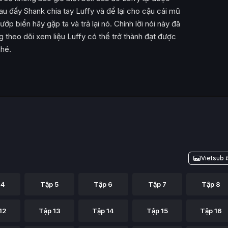
Sau đấy Shank chia tay Luffy và để lại cho cậu cái mũ
ớp biển hãy gặp ta và trả lại nó. Chính lời nói này đã
g theo dõi xem liệu Luffy có thể trở thành đạt được
nhé.
Vietsub 
 4
Tập 5
Tập 6
Tập 7
Tập 8
12
Tập 13
Tập 14
Tập 15
Tập 16