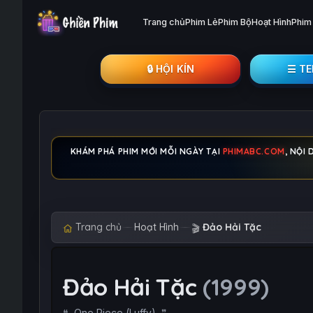
Trang chủ
Phim Lẻ
Phim Bộ
Hoạt Hình
Phim
🔒︎ HỘI KÍN
☰ T
KHÁM PHÁ PHIM MỚI MỖI NGÀY TẠI
PHIMABC.COM
, NỘI
Trang chủ
Hoạt Hình
Đảo Hải Tặc
🎬
Đảo Hải Tặc
(1999)
One Piece (Luffy)