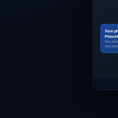
Xem ph
PhimA
Kho phim
xem phim