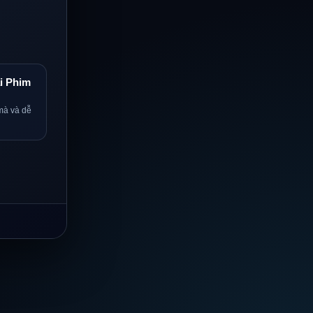
i Phim
mà và dễ