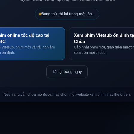
Đang thử tải lại trang một lần...
im online tốc độ cao tại
Xem phim Vietsub ổn định tạ
BC
Chùa
 Vietsub, phim mới và trải nghiệm
Cập nhật phim mới, giao diện mượt 
 ổn định.
xem trên mọi thiết bị.
Tải lại trang ngay
Nếu trang vẫn chưa mở được, hãy chọn một website xem phim thay thế ở trên.