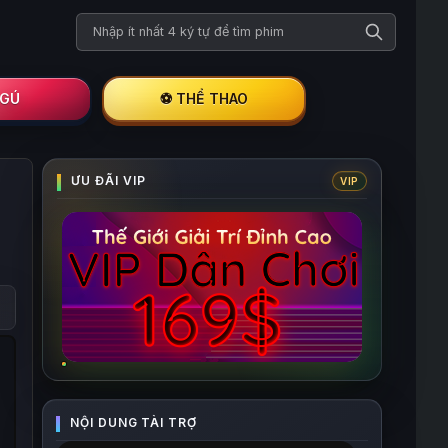
Tìm kiếm phim
I GÚ
⚽ THỂ THAO