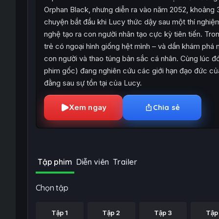
Orphan Black, nhưng diễn ra vào năm 2052, khoảng 
chuyện bắt đầu khi Lucy thức dậy sau một thí nghiệm
nghệ tạo ra con người nhân tạo cực kỳ tiên tiến. Tron
trẻ có ngoại hình giống hệt mình – và dần khám phá 
con người và thao túng bản sắc cá nhân. Cùng lúc đó
phim gốc) đang nghiên cứu các giới hạn đạo đức của
đằng sau sự tồn tại của Lucy.
Xem ngay
Chia sẻ
Tập phim
Diễn viên
Trailer
Chọn tập
Tập 1
Tập 2
Tập 3
Tập