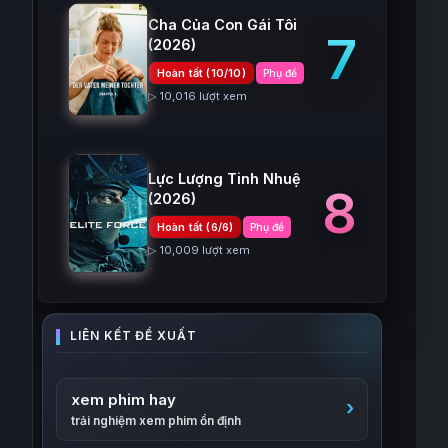
Cha Của Con Gái Tôi
7
(2026)
Hoàn tất (10/10)
Phụ đề
▷ 10,016 lượt xem
Lực Lượng Tinh Nhuệ
8
(2026)
Hoàn tất (6/6)
Phụ đề
▷ 10,009 lượt xem
xem phim hay
trải nghiệm xem phim ổn định