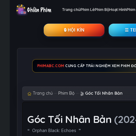
Trang chủ
Phim Lẻ
Phim Bộ
Hoạt Hình
Phim
🔒︎ HỘI KÍN
☰ T
PHIMABC.COM
CUNG CẤP TRẢI NGHIỆM XEM PHIM ĐƠN
Trang chủ
Phim Bộ
Góc Tối Nhân Bản
🎬
Góc Tối Nhân Bản
(202
Orphan Black: Echoes