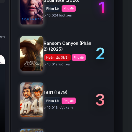
Soulm8te
(2026)
1
Phim Lẻ
Phụ đề
▷ 10,024 lượt xem
xem
Ransom Canyon (Phần
2
2)
(2025)
Hoàn tất (8/8)
Phụ đề
▷ 10,012 lượt xem
1941
(1979)
3
Phim Lẻ
Phụ đề
▷ 10,018 lượt xem