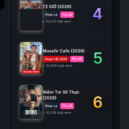
72 GIỜ
(2026)
4
Phim Lẻ
Phụ đề
▷ 10,012 lượt xem
Musafir Cafe
(2026)
5
Hoàn tất (8/8)
Phụ đề
▷ 10,008 lượt xem
Niềm Tin Vô Thực
6
(2026)
Phim Lẻ
Phụ đề
▷ 10,018 lượt xem