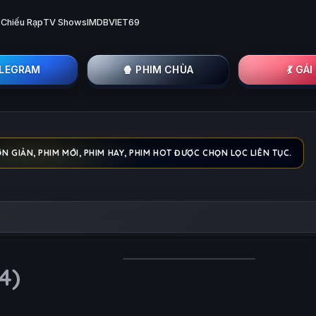
 Chiếu Rạp
TV Shows
IMDB
VIET69
ELEGRAM
🍿 PHIM CHÙA
💃 GÁ
 GIẢN, PHIM MỚI, PHIM HAY, PHIM HOT ĐƯỢC CHỌN LỌC LIÊN TỤC.
4)