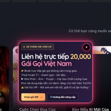
Có thể bạn cũng muốn 
×
Đề xuất
Đề xuất
Cuộc Chạy Đua Của
i
Bảo Mẫu Bí Mật Của