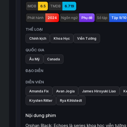
IMDB
6.5
TMDB
6.719
Phát hành
2024
Ngôn ngữ
Phụ đề
Số tập
Tập 9/10
THỂ LOẠI
Chính kịch
Khoa Học
Viễn Tưởng
QUỐC GIA
Âu Mỹ
Canada
ĐẠO DIỄN
DIỄN VIÊN
Amanda Fix
Avan Jogia
James Hiroyuki Liao
K
Krysten Ritter
Rya Kihlstedt
Nội dung phim
Orphan Black: Echoes là series khoa học viễn tưởng –