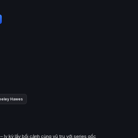
eeley Hawes
 ly kỳ lấy bối cảnh cùng vũ trụ với series gốc