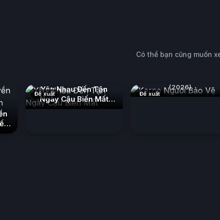
Có thể bạn cũng muốn 
Karna Người Bảo Vệ
(2026)
Yêu Nhau Đến Tận
Đề xuất
Đề xuất
Ngày Cậu Biến Mất
(2026)
ền
iến
 10