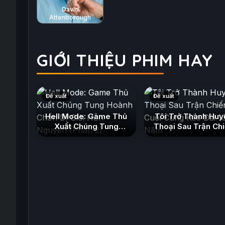
David
Attenborough
GIỚI THIỆU PHIM HAY
Đề xuất
Đề xuất
Hell Mode: Game Thủ
Tôi Trở Thành Huy
Xuất Chúng Tung
Thoại Sau Trận Ch
Hoành Chốn Dị Giới
Cuối Cùng Kéo Dài
Hỗn Nguyên (Phần 2)
Năm
(2026)
(2026)