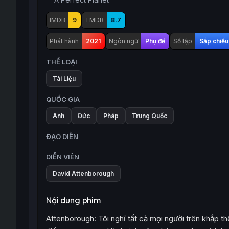
IMDB
9
TMDB
8.7
Phát hành
2021
Ngôn ngữ
Phụ đề
Số tập
Sắp chiếu
THỂ LOẠI
Tài Liệu
QUỐC GIA
Anh
Đức
Pháp
Trung Quốc
ĐẠO DIỄN
DIỄN VIÊN
David Attenborough
Nội dung phim
Attenborough: Tôi nghĩ tất cả mọi người trên khắp th