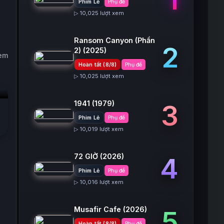
Phim Lẻ
Phụ đề
▷ 10,025 lượt xem
Ransom Canyon (Phần
2
2)
(2025)
xem
Hoàn tất (8/8)
Phụ đề
▷ 10,025 lượt xem
1941
(1979)
3
Phim Lẻ
Phụ đề
▷ 10,019 lượt xem
72 GIỜ
(2026)
4
Phim Lẻ
Phụ đề
▷ 10,016 lượt xem
Musafir Cafe
(2026)
5
Hoàn tất (8/8)
Phụ đề