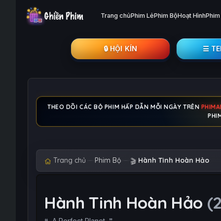
Trang chủ
Phim Lẻ
Phim Bộ
Hoạt Hình
Phim
🔒︎ HỘI KÍN
☰ T
THEO DÕI CÁC BỘ PHIM HẤP DẪN MỖI NGÀY TRÊN
PHIM
PHI
Trang chủ
Phim Bộ
Hành Tinh Hoàn Hảo
🎬
Hành Tinh Hoàn Hảo
(
A Perfect Planet