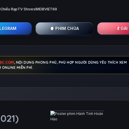
 Chiếu Rạp
TV Shows
IMDB
VIET69
ELEGRAM
🍿 PHIM CHÙA
💃 GÁ
ABC.COM
, NỘI DUNG PHONG PHÚ, PHÙ HỢP NGƯỜI DÙNG YÊU THÍCH XEM
M ONLINE MIỄN PHÍ.
2021)