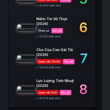
▷ 10,020 lượt xem
Niềm Tin Vô Thực
6
(2026)
Phim Lẻ
Phụ đề
▷ 10,021 lượt xem
Cha Của Con Gái Tôi
7
(2026)
Hoàn tất (10/10)
Phụ đề
▷ 10,033 lượt xem
Lực Lượng Tinh Nhuệ
8
(2026)
Hoàn tất (6/6)
Phụ đề
▷ 10,014 lượt xem