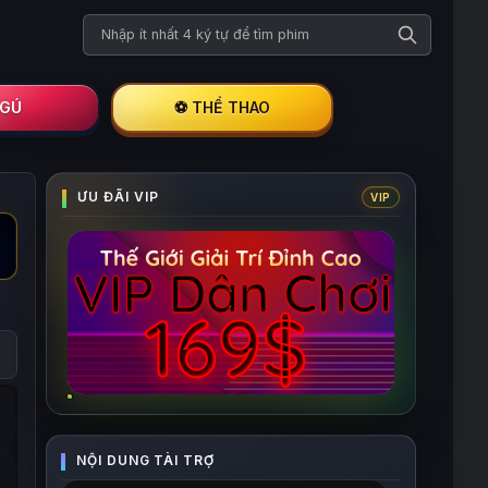
Tìm kiếm phim
I GÚ
⚽ THỂ THAO