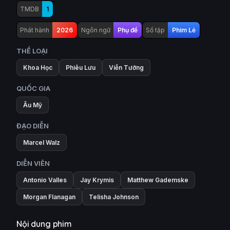
TMDB
1
Phát hành
2026
Ngôn ngữ
Phụ đề
Số tập
Phim Lẻ
THỂ LOẠI
Khoa Học
Phiêu Lưu
Viễn Tưởng
QUỐC GIA
Âu Mỹ
ĐẠO DIỄN
Marcel Walz
DIỄN VIÊN
Antonio Valles
Jay Krymis
Matthew Gademske
Morgan Flanagan
Telisha Johnson
Nội dung phim