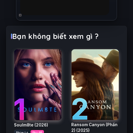
Bạn không biết xem gì ?
2
1
Ransom Canyon (Phần
Soulm8te
(2026)
2)
(2025)
Phim Lẻ
Phụ đề