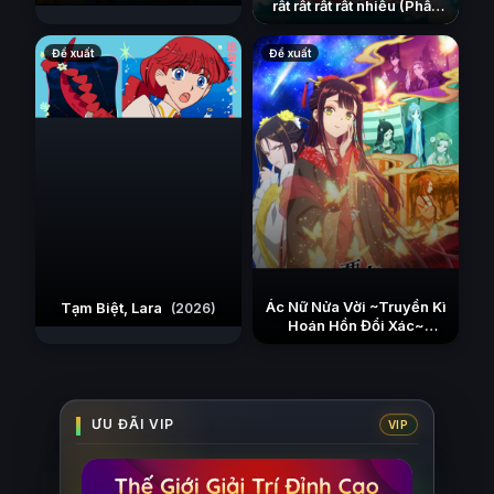
rất rất rất rất nhiều (Phần
Tân Binh Của Vương Quốc
3)
Mê Cung
(2023)
(2026)
Đề xuất
Đề xuất
Ác Nữ Nửa Vời ~Truyền Kì
Tạm Biệt, Lara
(2026)
Hoán Hồn Đổi Xác~
(2026)