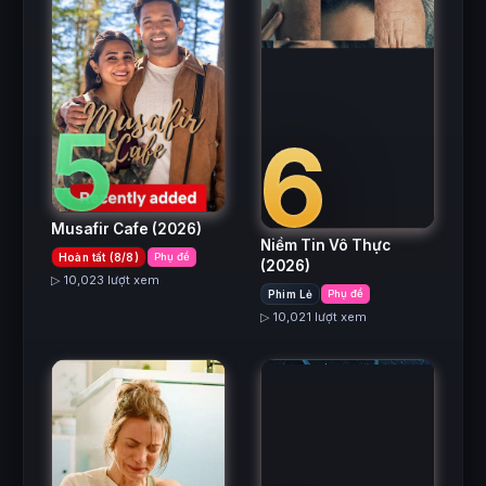
5
6
Musafir Cafe
(2026)
Niềm Tin Vô Thực
Hoàn tất (8/8)
Phụ đề
(2026)
▷ 10,023 lượt xem
Phim Lẻ
Phụ đề
▷ 10,021 lượt xem