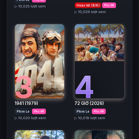
Hoàn tất (8/8)
Phụ đề
▷ 10,025 lượt xem
▷ 10,026 lượt xem
3
4
1941
(1979)
72 GIỜ
(2026)
Phim Lẻ
Phụ đề
Phim Lẻ
Phụ đề
▷ 10,020 lượt xem
▷ 10,018 lượt xem