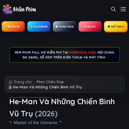
🔒︎ HỘI KÍN
☰ TELEGRAM
🍿 PHIM CHÙA
💃 GÁI GÚ
⚽ THỂ THAO
XEM PHIM FULL HD MIỄN PHÍ TẠI
PHIMCHUA.COM
, NỘI DUNG
ĐA DẠNG, DỄ XEM TRÊN ĐIỆN THOẠI VÀ MÁY TÍNH.
Trang chủ
Phim Chiếu Rạp
🎬
He-Man Và Những Chiến Binh Vũ Trụ
He-Man Và Những Chiến Binh
Vũ Trụ
(2026)
Master of the Universe