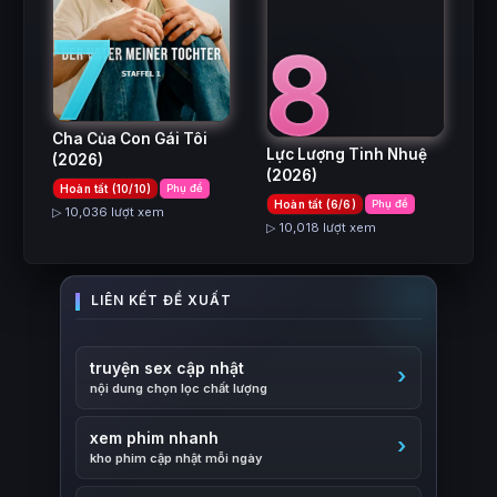
7
8
Cha Của Con Gái Tôi
Lực Lượng Tinh Nhuệ
(2026)
(2026)
Hoàn tất (10/10)
Phụ đề
Hoàn tất (6/6)
Phụ đề
▷ 10,036 lượt xem
▷ 10,018 lượt xem
truyện sex cập nhật
nội dung chọn lọc chất lượng
xem phim nhanh
kho phim cập nhật mỗi ngày