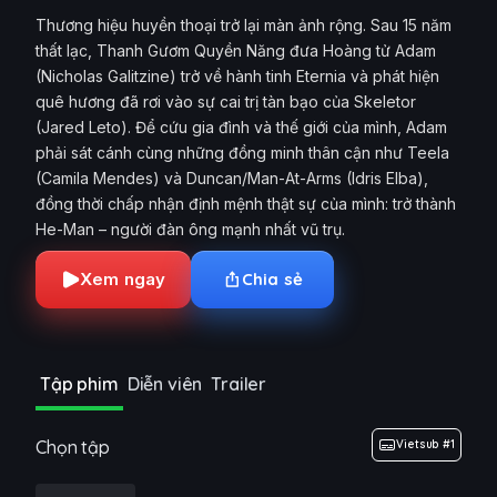
Thương hiệu huyền thoại trở lại màn ảnh rộng. Sau 15 năm
thất lạc, Thanh Gươm Quyền Năng đưa Hoàng tử Adam
(Nicholas Galitzine) trở về hành tinh Eternia và phát hiện
quê hương đã rơi vào sự cai trị tàn bạo của Skeletor
(Jared Leto). Để cứu gia đình và thế giới của mình, Adam
phải sát cánh cùng những đồng minh thân cận như Teela
(Camila Mendes) và Duncan/Man-At-Arms (Idris Elba),
đồng thời chấp nhận định mệnh thật sự của mình: trở thành
He-Man – người đàn ông mạnh nhất vũ trụ.
Xem ngay
Chia sẻ
Tập phim
Diễn viên
Trailer
Chọn tập
Vietsub #1