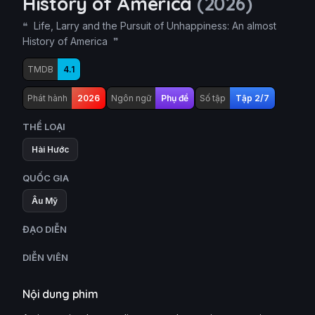
History of America
(2026)
Life, Larry and the Pursuit of Unhappiness: An almost
History of America
TMDB
4.1
Phát hành
2026
Ngôn ngữ
Phụ đề
Số tập
Tập 2/7
THỂ LOẠI
Hài Hước
QUỐC GIA
Âu Mỹ
ĐẠO DIỄN
DIỄN VIÊN
Nội dung phim