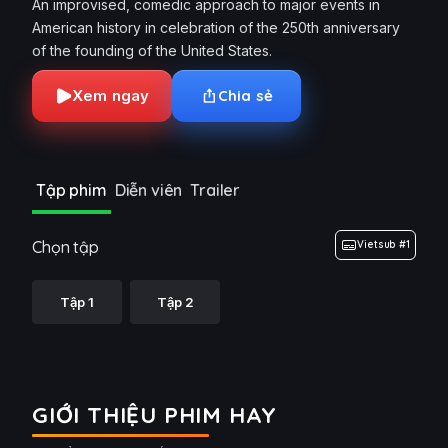
An improvised, comedic approach to major events in
American history in celebration of the 250th anniversary
of the founding of the United States.
Xem ngay
Chia sẻ
Tập phim
Diễn viên
Trailer
Chọn tập
Vietsub #1
Tập 1
Tập 2
GIỚI THIỆU PHIM HAY