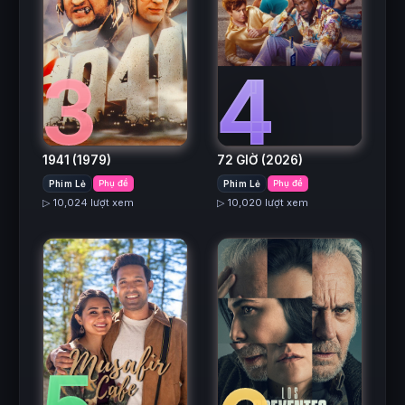
3
4
1941
(1979)
72 GIỜ
(2026)
Phim Lẻ
Phụ đề
Phim Lẻ
Phụ đề
▷ 10,024 lượt xem
▷ 10,020 lượt xem