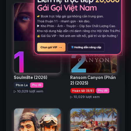
2
1
Ransom Canyon (Phần
Soulm8te
(2026)
2)
(2025)
Phim Lẻ
Phụ đề
Hoàn tất (8/8)
Phụ đề
▷ 10,029 lượt xem
▷ 10,029 lượt xem