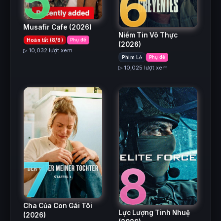
5
6
Musafir Cafe
(2026)
Niềm Tin Vô Thực
Hoàn tất (8/8)
Phụ đề
(2026)
▷ 10,032 lượt xem
Phim Lẻ
Phụ đề
▷ 10,025 lượt xem
7
8
Cha Của Con Gái Tôi
Lực Lượng Tinh Nhuệ
(2026)