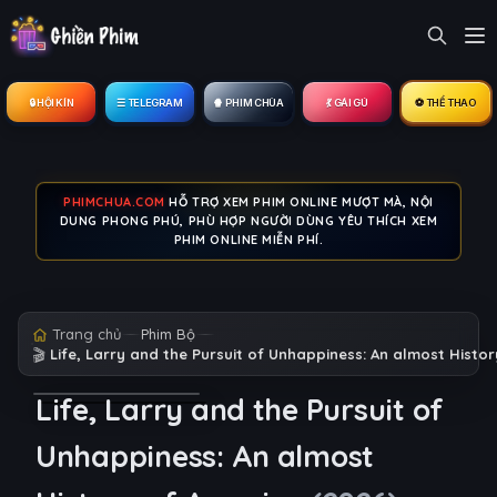
🔒︎ HỘI KÍN
☰ TELEGRAM
🍿 PHIM CHÙA
💃 GÁI GÚ
⚽ THỂ THAO
PHIMCHUA.COM
HỖ TRỢ XEM PHIM ONLINE MƯỢT MÀ, NỘI
DUNG PHONG PHÚ, PHÙ HỢP NGƯỜI DÙNG YÊU THÍCH XEM
PHIM ONLINE MIỄN PHÍ.
Trang chủ
Phim Bộ
🎬
Life, Larry and the Pursuit of Unhappiness: An almost Histo
Life, Larry and the Pursuit of
Unhappiness: An almost