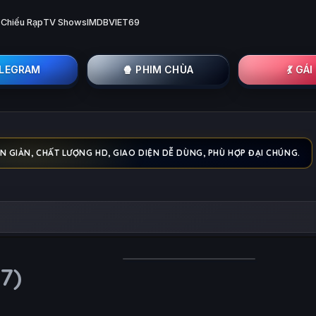
 Chiếu Rạp
TV Shows
IMDB
VIET69
ELEGRAM
🍿 PHIM CHÙA
💃 GÁ
 GIẢN, CHẤT LƯỢNG HD, GIAO DIỆN DỄ DÙNG, PHÙ HỢP ĐẠI CHÚNG.
7)