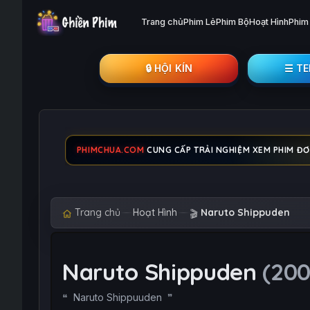
Trang chủ
Phim Lẻ
Phim Bộ
Hoạt Hình
Phim
🔒︎ HỘI KÍN
☰ T
PHIMCHUA.COM
CUNG CẤP TRẢI NGHIỆM XEM PHIM ĐƠN
Trang chủ
Hoạt Hình
Naruto Shippuden
🎬
Naruto Shippuden
(200
Naruto Shippuuden