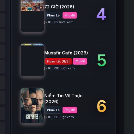
72 GIỜ
(2026)
4
Phim Lẻ
Phụ đề
▷ 10,012 lượt xem
Musafir Cafe
(2026)
5
Hoàn tất (8/8)
Phụ đề
▷ 10,008 lượt xem
Niềm Tin Vô Thực
6
(2026)
Phim Lẻ
Phụ đề
▷ 10,018 lượt xem