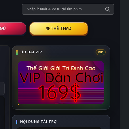
Tìm kiếm phim
I GÚ
⚽ THỂ THAO