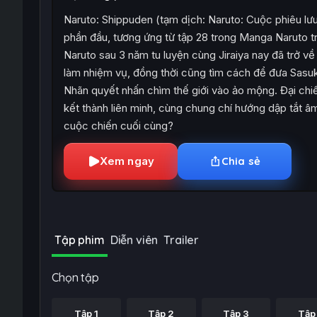
Naruto: Shippuden (tạm dịch: Naruto: Cuộc phiêu lưu
phần đầu, tương ứng từ tập 28 trong Manga Naruto tr
Naruto sau 3 năm tu luyện cùng Jiraiya nay đã trở về
làm nhiệm vụ, đồng thời cũng tìm cách để đưa Sasuk
Nhãn quyết nhấn chìm thế giới vào ảo mộng. Đại chiến
kết thành liên minh, cùng chung chí hướng dập tắt 
cuộc chiến cuối cùng?
Xem ngay
Chia sẻ
Tập phim
Diễn viên
Trailer
Chọn tập
Tập 1
Tập 2
Tập 3
Tập