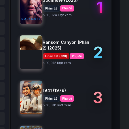
Soulm8te
(2026)
1
Phim Lẻ
Phụ đề
▷ 10,024 lượt xem
Ransom Canyon (Phần
2
2)
(2025)
Hoàn tất (8/8)
Phụ đề
▷ 10,012 lượt xem
1941
(1979)
3
Phim Lẻ
Phụ đề
▷ 10,018 lượt xem