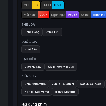
IMDB
8.7
TMDB
8.533
Phát hành
2007
Ngôn ngữ
Phụ đề
Số tập
Hoàn tất
THỂ LOẠI
Hành Động
Phiêu Lưu
QUỐC GIA
Nhật Bản
ĐẠO DIỄN
Date Hayato
Kishimoto Masashi
DIỄN VIÊN
Chie Nakamura
Junko Takeuchi
Kazuhiko Inoue
Noriaki Sugiyama
Rikiya Koyama
Nội dung phim