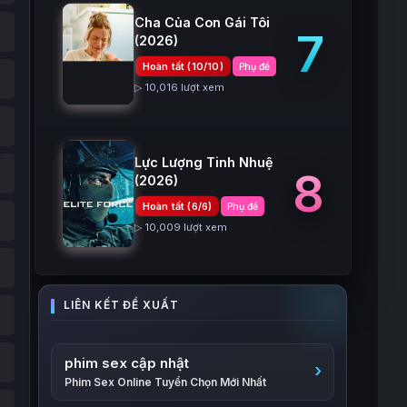
Cha Của Con Gái Tôi
7
(2026)
Hoàn tất (10/10)
Phụ đề
▷ 10,016 lượt xem
Lực Lượng Tinh Nhuệ
8
(2026)
Hoàn tất (6/6)
Phụ đề
▷ 10,009 lượt xem
phim sex cập nhật
Phim Sex Online Tuyển Chọn Mới Nhất