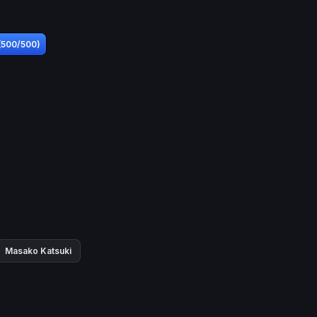
 (500/500)
Masako Katsuki