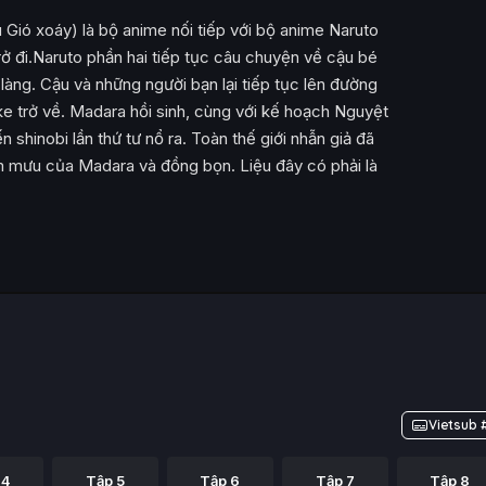
 Gió xoáy) là bộ anime nối tiếp với bộ anime Naruto
ở đi.Naruto phần hai tiếp tục câu chuyện về cậu bé
 làng. Cậu và những người bạn lại tiếp tục lên đường
e trở về. Madara hồi sinh, cùng với kế hoạch Nguyệt
 shinobi lần thứ tư nổ ra. Toàn thế giới nhẫn giả đã
âm mưu của Madara và đồng bọn. Liệu đây có phải là
Vietsub 
 4
Tập 5
Tập 6
Tập 7
Tập 8