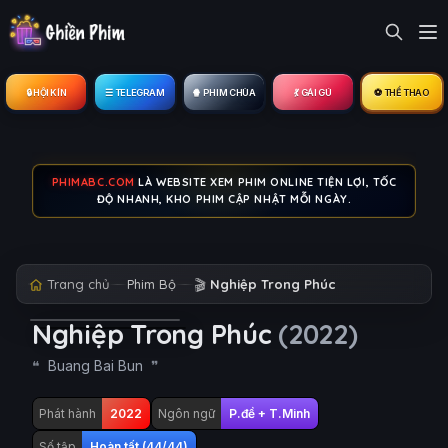
🔒︎ HỘI KÍN
☰ TELEGRAM
🍿 PHIM CHÙA
💃 GÁI GÚ
⚽ THỂ THAO
PHIMABC.COM
LÀ WEBSITE XEM PHIM ONLINE TIỆN LỢI, TỐC
ĐỘ NHANH, KHO PHIM CẬP NHẬT MỖI NGÀY.
Trang chủ
Phim Bộ
🎬
Nghiệp Trong Phúc
Nghiệp Trong Phúc
(2022)
Buang Bai Bun
Phát hành
2022
Ngôn ngữ
P.đề + T.Minh
Số tập
Hoàn tất (44/44)