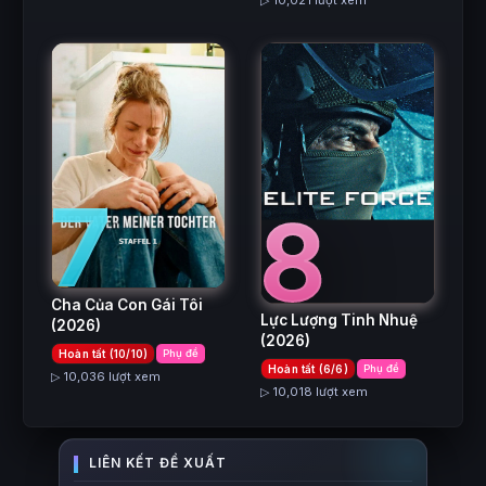
▷ 10,021 lượt xem
7
8
Cha Của Con Gái Tôi
Lực Lượng Tinh Nhuệ
(2026)
(2026)
Hoàn tất (10/10)
Phụ đề
Hoàn tất (6/6)
Phụ đề
▷ 10,036 lượt xem
▷ 10,018 lượt xem