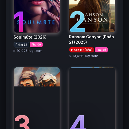
2
1
Ransom Canyon (Phần
Soulm8te
(2026)
2)
(2025)
Phim Lẻ
Phụ đề
Hoàn tất (8/8)
Phụ đề
▷ 10,025 lượt xem
▷ 10,026 lượt xem
3
4