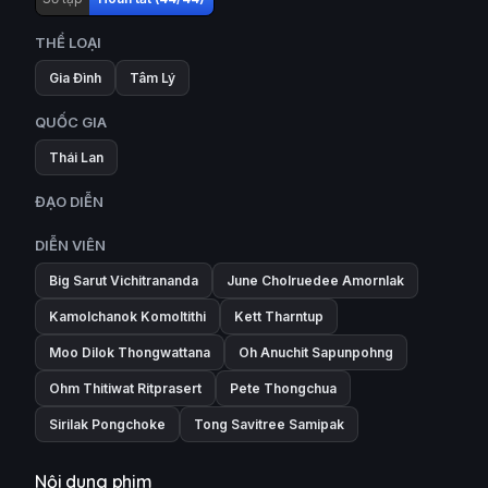
THỂ LOẠI
Gia Đình
Tâm Lý
QUỐC GIA
Thái Lan
ĐẠO DIỄN
DIỄN VIÊN
Big Sarut Vichitrananda
June Cholruedee Amornlak
Kamolchanok Komoltithi
Kett Tharntup
Moo Dilok Thongwattana
Oh Anuchit Sapunpohng
Ohm Thitiwat Ritprasert
Pete Thongchua
Sirilak Pongchoke
Tong Savitree Samipak
Nội dung phim