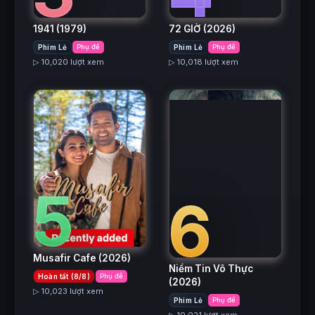
1941
(1979)
72 GIỜ
(2026)
Phim Lẻ
Phụ đề
Phim Lẻ
Phụ đề
▷ 10,020 lượt xem
▷ 10,018 lượt xem
5
6
Musafir Cafe
(2026)
Niềm Tin Vô Thực
Hoàn tất (8/8)
Phụ đề
(2026)
▷ 10,023 lượt xem
Phim Lẻ
Phụ đề