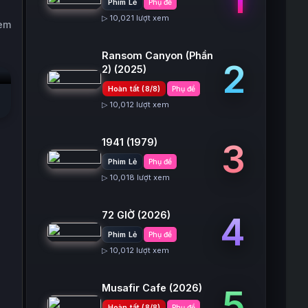
Phim Lẻ
Phụ đề
▷ 10,021 lượt xem
xem
Ransom Canyon (Phần
2
2)
(2025)
Hoàn tất (8/8)
Phụ đề
▷ 10,012 lượt xem
1941
(1979)
3
Phim Lẻ
Phụ đề
▷ 10,018 lượt xem
72 GIỜ
(2026)
4
Phim Lẻ
Phụ đề
▷ 10,012 lượt xem
Musafir Cafe
(2026)
5
Hoàn tất (8/8)
Phụ đề