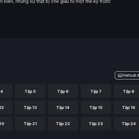
n biến, những sự thật bị che giấu từ một thế kỷ trước
Vietsub 
 4
Tập 5
Tập 6
Tập 7
Tập 8
12
Tập 13
Tập 14
Tập 15
Tập 16
20
Tập 21
Tập 22
Tập 23
Tập 24