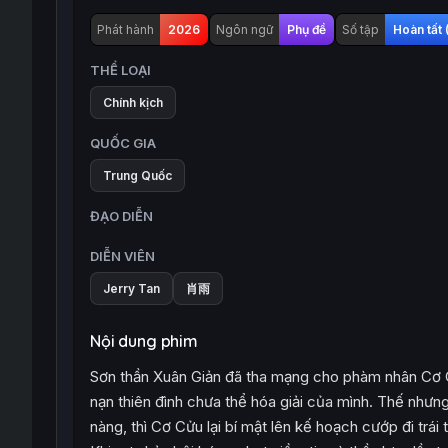
Phát hành
2026
Ngôn ngữ
Phụ đề
Số tập
Hoàn tất
THỂ LOẠI
Chính kịch
QUỐC GIA
Trung Quốc
ĐẠO DIỄN
DIỄN VIÊN
Jerry Tan
肖雨
Nội dung phim
Sơn thần Xuân Giản đã tha mạng cho phàm nhân Cơ Cửu
nạn thiên đình chưa thể hóa giải của mình. Thế nhưn
nàng, thì Cơ Cửu lại bí mật lên kế hoạch cướp đi trái