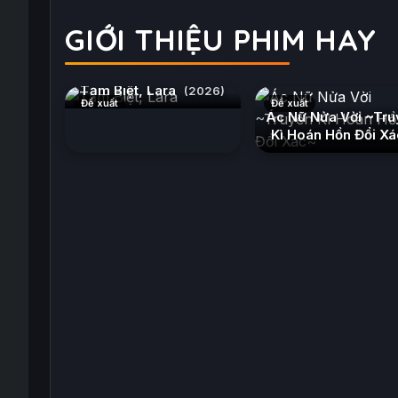
GIỚI THIỆU PHIM HAY
Tạm Biệt, Lara
(2026)
Đề xuất
Đề xuất
Ác Nữ Nửa Vời ~Tru
Kì Hoán Hồn Đổi X
(2026)