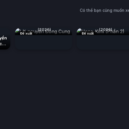
Có thể bạn cũng muốn 
Lời nguyền Đông Cung
Hana-Kimi (Phần 2)
(2026)
(2026)
Đề xuất
Đề xuất
yền
ác~