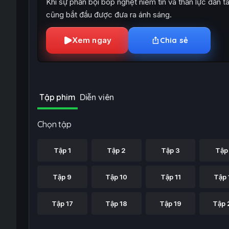
Khi sự phản bội bóp nghẹt niềm tin và thần lực dần ta
cũng bắt đầu được đưa ra ánh sáng.
Xem ngay
Chia sẻ
Tập phim
Diễn viên
Chọn tập
Tập 1
Tập 2
Tập 3
Tập
Tập 9
Tập 10
Tập 11
Tập 
Tập 17
Tập 18
Tập 19
Tập 