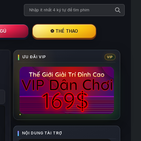
Tìm kiếm phim
I GÚ
⚽ THỂ THAO