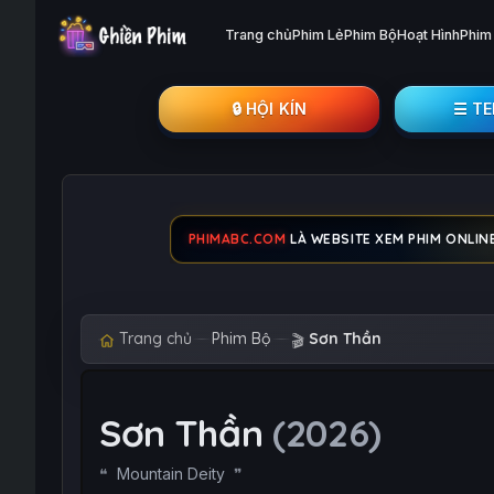
Trang chủ
Phim Lẻ
Phim Bộ
Hoạt Hình
Phim
🔒︎ HỘI KÍN
☰ T
PHIMABC.COM
LÀ WEBSITE XEM PHIM ONLINE
Trang chủ
Phim Bộ
Sơn Thần
🎬
Sơn Thần
(2026)
Mountain Deity