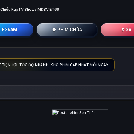
 Chiếu Rạp
TV Shows
IMDB
VIET69
ELEGRAM
🍿 PHIM CHÙA
💃 GÁ
 TIỆN LỢI, TỐC ĐỘ NHANH, KHO PHIM CẬP NHẬT MỖI NGÀY.