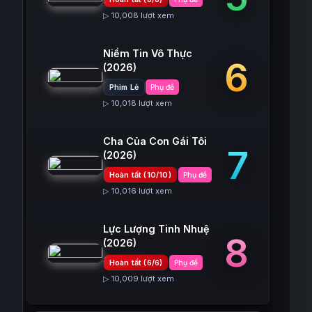
▷ 10,008 lượt xem
Niềm Tin Vô Thực
6
(2026)
Phim Lẻ
Phụ đề
▷ 10,018 lượt xem
Cha Của Con Gái Tôi
7
(2026)
Hoàn tất (10/10)
Phụ đề
▷ 10,016 lượt xem
Lực Lượng Tinh Nhuệ
8
(2026)
Hoàn tất (6/6)
Phụ đề
▷ 10,009 lượt xem