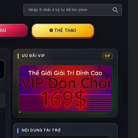
Tìm kiếm phim
I GÚ
⚽ THỂ THAO