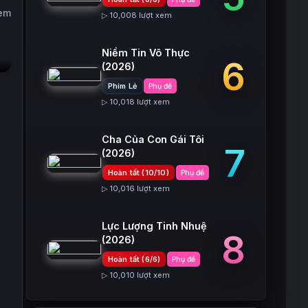
xem
▷ 10,008 lượt xem
Niềm Tin Vô Thực
6
(2026)
Phim Lẻ
Phụ đề
▷ 10,018 lượt xem
Cha Của Con Gái Tôi
7
(2026)
Hoàn tất (10/10)
Phụ đề
▷ 10,016 lượt xem
Lực Lượng Tinh Nhuệ
8
(2026)
Hoàn tất (6/6)
Phụ đề
▷ 10,010 lượt xem