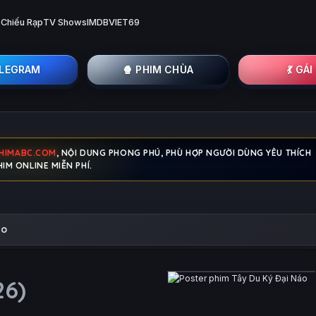
 Chiếu Rạp
TV Shows
IMDB
VIET69
ELEGRAM
🍿 PHIM CHÙA
💃 GÁ
HIMABC.COM
, NỘI DUNG PHONG PHÚ, PHÙ HỢP NGƯỜI DÙNG YÊU THÍCH
IM ONLINE MIỄN PHÍ.
áo
26)