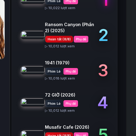
Phim Lẻ
Phụ đề
▷ 10,022 lượt xem
Ransom Canyon (Phần
2
2)
(2025)
Hoàn tất (8/8)
Phụ đề
▷ 10,012 lượt xem
1941
(1979)
3
Phim Lẻ
Phụ đề
▷ 10,018 lượt xem
72 GIỜ
(2026)
4
Phim Lẻ
Phụ đề
▷ 10,012 lượt xem
Musafir Cafe
(2026)
5
Hoàn tất (8/8)
Phụ đề