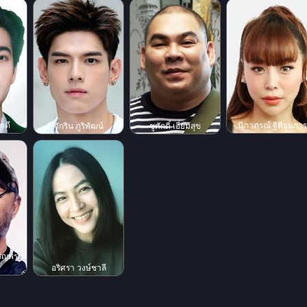
จดี
นิภาภรณ์ ฐิติธนการ
จักริน ภูริพัฒน์
ชูศักดิ์ เอี่ยมสุข
ริญพร
อริศรา วงษ์ชาลี