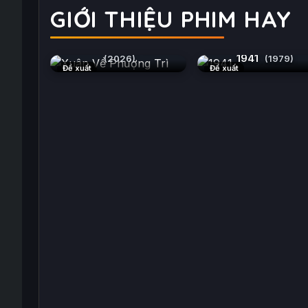
GIỚI THIỆU PHIM HAY
Xuân Về Phượng Trì
1941
(2026)
(1979)
Đề xuất
Đề xuất