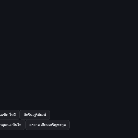
ณฑิต ใจดี
จักริน ภูริพัฒน์
ง กฤษณะ ปันใจ
องอาจ เจียมเจริญพรกุล