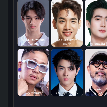
Mark Thuwanon
กฤตนัย อาสาฬห์
Traikup
กาจบัณฑิต ใ
ประกิต
องอาจ เจียมเจ
กุล
ผดุง ทรงแสง
พีจัง กฤษณะ ปันใจ