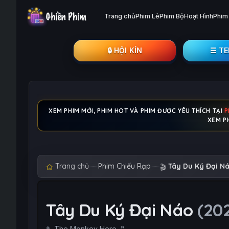
Trang chủ
Phim Lẻ
Phim Bộ
Hoạt Hình
Phim
🔒︎ HỘI KÍN
☰ T
XEM PHIM MỚI, PHIM HOT VÀ PHIM ĐƯỢC YÊU THÍCH TẠI
P
XEM PH
Trang chủ
Phim Chiếu Rạp
Tây Du Ký Đại N
🎬
Tây Du Ký Đại Náo
(20
The Monkey Hero