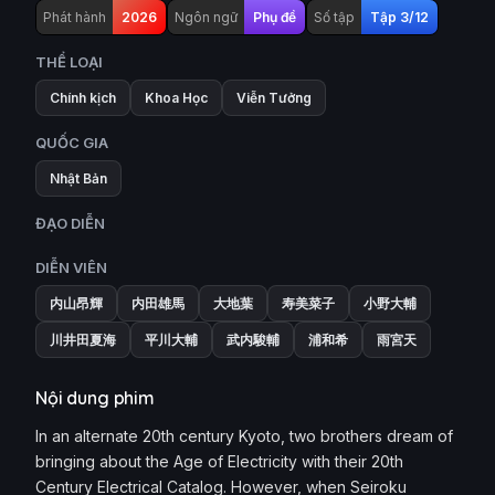
Phát hành
2026
Ngôn ngữ
Phụ đề
Số tập
Tập 3/12
THỂ LOẠI
Chính kịch
Khoa Học
Viễn Tưởng
QUỐC GIA
Nhật Bản
ĐẠO DIỄN
DIỄN VIÊN
内山昂輝
内田雄馬
大地葉
寿美菜子
小野大輔
川井田夏海
平川大輔
武内駿輔
浦和希
雨宮天
Nội dung phim
In an alternate 20th century Kyoto, two brothers dream of
bringing about the Age of Electricity with their 20th
Century Electrical Catalog. However, when Seiroku