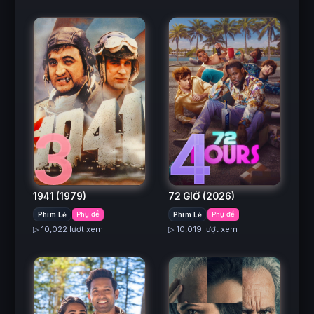
3
4
1941
(1979)
72 GIỜ
(2026)
Phim Lẻ
Phụ đề
Phim Lẻ
Phụ đề
▷ 10,022 lượt xem
▷ 10,019 lượt xem