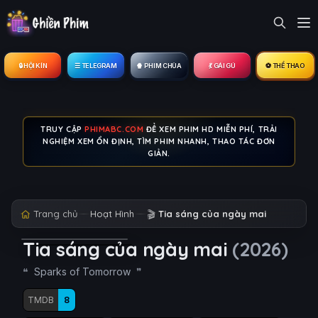
🔒︎ HỘI KÍN
☰ TELEGRAM
🍿 PHIM CHÙA
💃 GÁI GÚ
⚽ THỂ THAO
TRUY CẬP
PHIMABC.COM
ĐỂ XEM PHIM HD MIỄN PHÍ, TRẢI
NGHIỆM XEM ỔN ĐỊNH, TÌM PHIM NHANH, THAO TÁC ĐƠN
GIẢN.
Trang chủ
Hoạt Hình
🎬
Tia sáng của ngày mai
Tia sáng của ngày mai
(2026)
Sparks of Tomorrow
TMDB
8