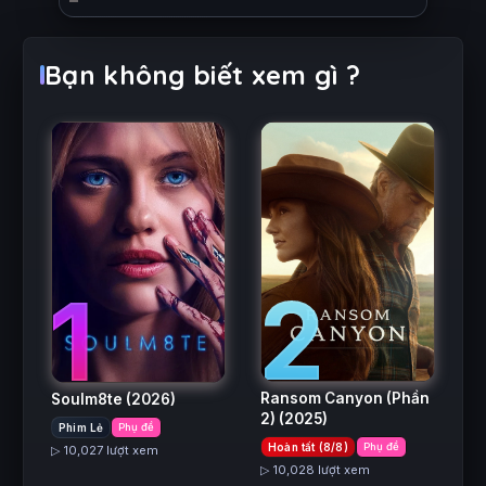
Bạn không biết xem gì ?
2
1
Ransom Canyon (Phần
Soulm8te
(2026)
2)
(2025)
Phim Lẻ
Phụ đề
Hoàn tất (8/8)
Phụ đề
▷ 10,027 lượt xem
▷ 10,028 lượt xem