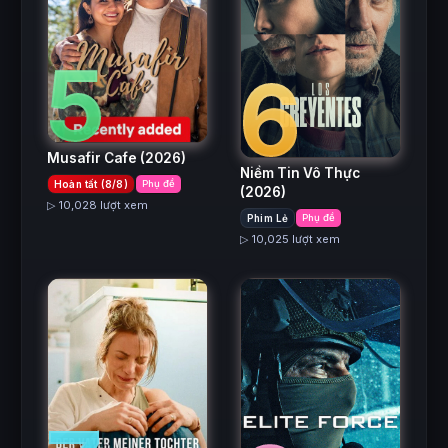
5
6
Musafir Cafe
(2026)
Niềm Tin Vô Thực
Hoàn tất (8/8)
Phụ đề
(2026)
▷ 10,028 lượt xem
Phim Lẻ
Phụ đề
▷ 10,025 lượt xem