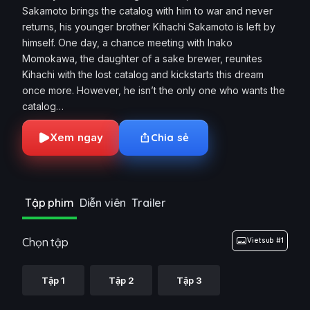
Sakamoto brings the catalog with him to war and never
returns, his younger brother Kihachi Sakamoto is left by
himself. One day, a chance meeting with Inako
Momokawa, the daughter of a sake brewer, reunites
Kihachi with the lost catalog and kickstarts this dream
once more. However, he isn’t the only one who wants the
catalog…
Xem ngay
Chia sẻ
Tập phim
Diễn viên
Trailer
Chọn tập
Vietsub #1
Tập 1
Tập 2
Tập 3