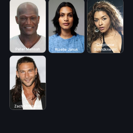
Stephanie
Peter Mensah
Rizelle Januk
Schildknecht
Zach McGowan