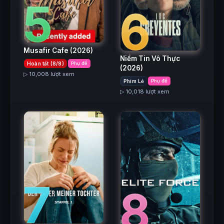
5
6
Musafir Cafe
(2026)
Niềm Tin Vô Thực
Hoàn tất (8/8)
Phụ đề
(2026)
▷ 10,008 lượt xem
Phim Lẻ
Phụ đề
▷ 10,018 lượt xem
7
8