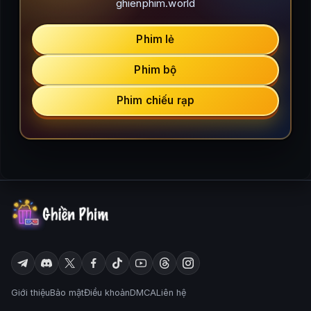
ghienphim.world
Phim lẻ
Phim bộ
Phim chiếu rạp
Giới thiệu
Bảo mật
Điều khoản
DMCA
Liên hệ