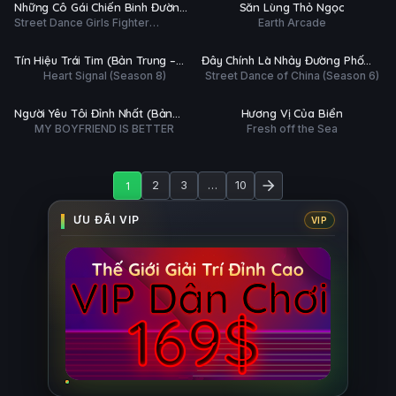
HD
HD
Những Cô Gái Chiến Binh Đường
Săn Lùng Thỏ Ngọc
ĐỀ
Street Dance Girls Fighter
Earth Arcade
Phố (Phần 2)
 tất (13/13)
Hoàn tất (37/37)
(Season 2)
Ụ
PHỤ
HD
HD
Tín Hiệu Trái Tim (Bản Trung –
Đây Chính Là Nhảy Đường Phố
ĐỀ
Heart Signal (Season 8)
Street Dance of China (Season 6)
Mùa 8)
(Phần 6)
 tất (7/7)
Hoàn tất (13/13)
Ụ
PHỤ
HD
HD
Người Yêu Tôi Đỉnh Nhất (Bản
Hương Vị Của Biển
ĐỀ
MY BOYFRIEND IS BETTER
Fresh off the Sea
Hàn)
1
2
3
…
10