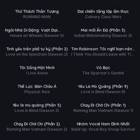
 804/804
Hoàn tất (12/12)
Ụ
PHỤ
HD
HD
Thử Thách Thần Tượng
Đại chiến tầng lớp ẩm thực
ĐỀ
RUNNING MAN
Culinary Class Wars
tất (14/10)
Hoàn tất (8/8)
Ụ
PHỤ
HD
HD
Ngôi Nhà Di Động: Vượt Đại
Mai mối Ấn Độ (Phần 3)
ĐỀ
House on Wheels (Season 5)
Indian Matchmaking (Season 3)
Dương (Phần 5)
 tất (7/7)
Hoàn tất (6/6)
Ụ
PHỤ
HD
HD
Tình yêu trên phổ tự kỷ (Phần 2)
Tim Robinson: Tôi nghĩ bạn nên
ĐỀ
Love on the Spectrum (Season 2)
I Think You Should Leave with Tim
ra về (Phần 3)
 648/648
Hoàn tất (24/24)
Robinson (Season 3)
Ụ
P.ĐỀ +
HD
HD
Tôi Sống Một Mình
Vỏ Bọc
T.MINH
I Live Alone
The Sparrow's Gambit
 tất (12/12)
Hoàn tất (13/13)
Ụ
PHỤ
HD
HD
Thể Lực: Bản Châu Á
Yêu Là Mù Quáng (Phần 9)
ĐỀ
Physical: Asia
Love Is Blind (Season 9)
 tất (11/11)
Hoàn tất (15/15)
Ụ
LỒNG
HD
HD
Yêu là mù quáng (Phần 5)
Chạy Đi Chờ Chi (Phần 1)
TIẾNG
Love Is Blind (Season 5)
Running Man Vietnam (Season 1)
tất (16/16)
Hoàn tất (10/10)
G
PHỤ
HD
HD
Chạy Đi Chờ Chi (Phần 2)
Nhóm Vocal Nam Đỉnh Nhất
G
ĐỀ
Running Man Vietnam (Season 2)
Build Up: Vocal Boy Group Survival
 tất (6/6)
Hoàn tất (12/12)
Ụ
PHỤ