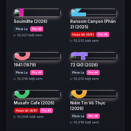
1
2
Soulm8te
(2026)
Ransom Canyon (Phần
2)
(2025)
Phim Lẻ
Phụ đề
3
4
Hoàn tất (8/8)
Phụ đề
▷ 10,021 lượt xem
▷ 10,012 lượt xem
1941
(1979)
72 GIỜ
(2026)
5
6
Phim Lẻ
Phụ đề
Phim Lẻ
Phụ đề
▷ 10,018 lượt xem
▷ 10,012 lượt xem
Musafir Cafe
(2026)
Niềm Tin Vô Thực
(2026)
Hoàn tất (8/8)
Phụ đề
Phim Lẻ
Phụ đề
▷ 10,008 lượt xem
▷ 10,018 lượt xem