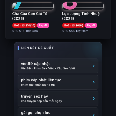
7
8
Cha Của Con Gái Tôi
Lực Lượng Tinh Nhuệ
(2026)
(2026)
Hoàn tất (10/10)
Phụ đề
Hoàn tất (6/6)
Phụ đề
▷ 10,016 lượt xem
▷ 10,009 lượt xem
viet69 cập nhật
Viet69 - Phim Sex Việt - Clip Sex Việt
phim cập nhật liên tục
phim mới chất lượng HD
truyện sex hay
kho truyện hấp dẫn mỗi ngày
gái gọi chọn lọc