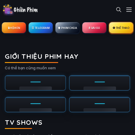
🔒︎ HỘI KÍN
☰ TELEGRAM
🍿 PHIM CHÙA
💃 GÁI GÚ
⚽ THỂ THAO
GIỚI THIỆU PHIM HAY
Có thể bạn cũng muốn xem
TV SHOWS
Tập 3/4
Tập 5/8
Ụ
PHỤ
HD
HD