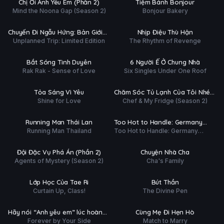
Chị Ơi Anh Yêu Em (Phần 2)
Tiệm Bánh Bonjour
ĐỀ
Mind the Noona Gap (Season 2)
Bonjour Bakery
Tập 6/6
Hoàn tất (30/30)
Ụ
PHỤ
HD
HD
Chuyến Đi Ngẫu Hứng: Bản Giới
Nhịp Điệu Thù Hận
ĐỀ
Unplanned Trip: Limited Edition
The Rhythm of Revenge
Hạn
 tất (8/8)
Tập 6/6
Ụ
PHỤ
HD
HD
Bắt Sóng Tình Duyên
6 Người Ế Ở Chung Nhà
ĐỀ
Rak Rak - Sense of Love
Six Singles Under One Roof
ập 2/10
Tập 70/70
Ụ
PHỤ
HD
HD
Tỏa Sáng Vì Yêu
Chăm Sóc Tủ Lạnh Của Tôi Nhé
ĐỀ
Shine for Love
Chef & My Fridge (Season 2)
(Phần 2)
tất (10/10)
Hoàn tất (8/8)
Ụ
PHỤ
HD
HD
Running Man Thái Lan
Too Hot to Handle: Germany
ĐỀ
Running Man Thailand
Too Hot to Handle: Germany
(Phần 2)
 tất (9/9)
Hoàn tất (9/9)
(Season 2)
Ụ
PHỤ
HD
HD
Đội Đặc Vụ Phá Án (Phần 2)
Chuyện Nhà Cha
ĐỀ
Agents of Mystery (Season 2)
Cha's Family
ập 8/10
Tập 8/24
Ụ
PHỤ
HD
HD
Lớp Học Của Tae Ri
Bút Thần
ĐỀ
Curtain Up, Class!
The Divine Pen
ập 10/15
Hoàn tất (6/6)
Ụ
PHỤ
HD
HD
Hãy nói “Anh yêu em” lúc hoàng
Cùng Mẹ Đi Hẹn Hò
ĐỀ
Forever by Your Side
Match to Marry
hôn.