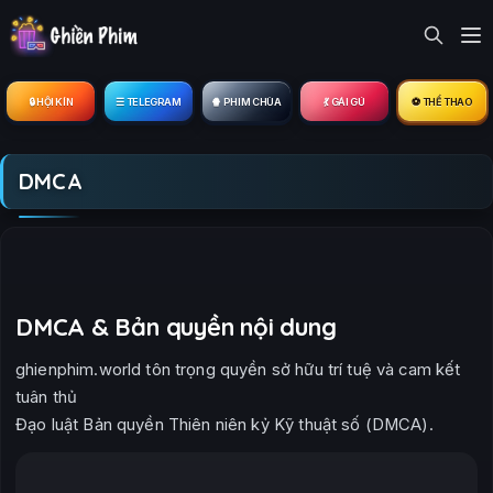
🔒︎ HỘI KÍN
☰ TELEGRAM
🍿 PHIM CHÙA
💃 GÁI GÚ
⚽ THỂ THAO
DMCA
DMCA & Bản quyền nội dung
ghienphim.world tôn trọng quyền sở hữu trí tuệ và cam kết
tuân thủ
Đạo luật Bản quyền Thiên niên kỷ Kỹ thuật số (DMCA).