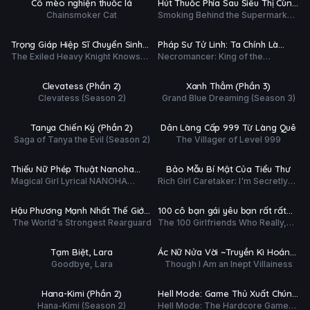
Cô mèo nghiện thuốc lá
Hút Thuốc Phía Sau Siêu Thị Cùng
ĐỀ
Chainsmoker Cat
Smoking Behind the Supermarket
Em
ập 4/26
Tập 3/60
with You
Ụ
PHỤ
HD
HD
Trọng Giáp Hiệp Sĩ Chuyển Sinh
Pháp Sư Tử Linh: Ta Chính Là
ĐỀ
The Exiled Heavy Knight Knows
Necromancer: King of the
Bị Lưu Đày Trở Nên Vô Địch Nhờ
Thiên Tai
ập 3/12
Tập 3/12
How to Game the System
Scourge
Kiến Thức Về Game
Ụ
PHỤ
HD
HD
Clevatess (Phần 2)
Xanh Thẳm (Phần 3)
ĐỀ
Clevatess (Season 2)
Grand Blue Dreaming (Season 3)
ập 3/12
Tập 5/12
Ụ
PHỤ
HD
HD
Tanya Chiến Ký (Phần 2)
Dân Làng Cấp 999 Từ Làng Quê
ĐỀ
Saga of Tanya the Evil (Season 2)
The Villager of Level 999
ập 3/12
Tập 3/12
Ụ
PHỤ
HD
HD
Thiếu Nữ Phép Thuật Nanoha
Bảo Mẫu Bí Mật Của Tiểu Thư
ĐỀ
Magical Girl Lyrical NANOHA
Rich Girl Caretaker: I'm Secretly
EXCEEDS
ập 3/12
Tập 2/27
EXCEEDS Gun Blaze Vengeance
the Caregiver of the Most Popular
Girl in This Rich Kid School
Ụ
PHỤ
HD
HD
Hậu Phương Mạnh Nhất Thế Giới
100 cô bạn gái yêu bạn rất rất
ĐỀ
The World's Strongest Rearguard
The 100 Girlfriends Who Really,
– Nhà Khai Phá Tân Binh Của
rất rất rất nhiều (Phần 3)
ập 3/12
Tập 2/11
Really, Really, Really, REALLY
Vương Quốc Mê Cung
Love You (Season 3)
Ụ
PHỤ
HD
HD
Tạm Biệt, Lara
Ác Nữ Nửa Vời ~Truyền Kì Hoán
ĐỀ
Goodbye, Lara
Though I Am an Inept Villainess
Hồn Đổi Xác~
ập 4/12
Tập 3/12
Ụ
PHỤ
HD
HD
Hana-Kimi (Phần 2)
Hell Mode: Game Thủ Xuất Chúng
ĐỀ
Hana-Kimi (Season 2)
Hell Mode: The Hardcore Gamer
Tung Hoành Chốn Dị Giới Hỗn