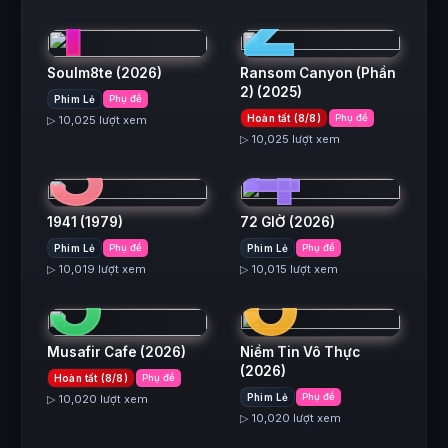
1
2
Soulm8te
(2026)
Ransom Canyon (Phần
2)
(2025)
Phim Lẻ
Phụ đề
3
4
Hoàn tất (8/8)
Phụ đề
▷ 10,025 lượt xem
▷ 10,025 lượt xem
1941
(1979)
72 GIỜ
(2026)
5
6
Phim Lẻ
Phụ đề
Phim Lẻ
Phụ đề
▷ 10,019 lượt xem
▷ 10,015 lượt xem
Musafir Cafe
(2026)
Niềm Tin Vô Thực
(2026)
Hoàn tất (8/8)
Phụ đề
Phim Lẻ
Phụ đề
▷ 10,020 lượt xem
▷ 10,020 lượt xem