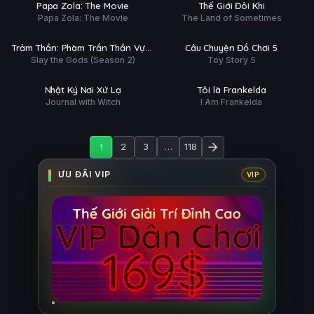
HD
HD
Papa Zola: The Movie
Thế Giới Đôi Khi
ĐỀ
Papa Zola: The Movie
The Land of Sometimes
ập 7/15
Trailer
Ụ
PHỤ
HD
HD
Trảm Thần: Phàm Trần Thần Vực
Câu Chuyện Đồ Chơi 5
ĐỀ
Slay the Gods (Season 2)
Toy Story 5
(Phần 2)
 tất (13/13)
Phim Lẻ
Ụ
PHỤ
HD
HD
Nhật Ký Nơi Xứ Lạ
Tôi là Frankelda
ĐỀ
Journal with Witch
I Am Frankelda
1
2
3
…
118