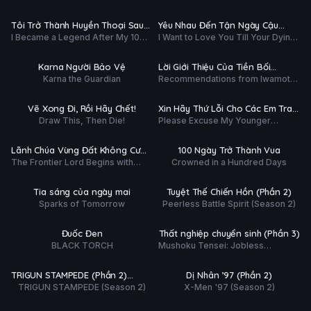
ập 3/12
Tập 2/13
Dominates In Another World With
Nguyên (Phần 2)
Garbage Balancing (Season 2)
Ụ
PHỤ
HD
HD
Tôi Trở Thành Huyền Thoại Sau
Yêu Nhau Đến Tận Ngày Cậu
ĐỀ
I Became a Legend After My 10
I Want to Love You Till Your Dying
Trận Chiến Cuối Cùng Kéo Dài 10
Biến Mất
ập 11/12
Tập 3/12
Year-Long Last Stand
Day
Năm
Ụ
PHỤ
HD
HD
Karna Người Bảo Vệ
Lời Giới Thiệu Của Tiền Bối
ĐỀ
Karna the Guardian
Recommendations from Iwamoto-
Iwamoto
ập 3/12
Tập 3/12
Senpai
Ụ
PHỤ
HD
HD
Vẽ Xong Đi, Rồi Hãy Chết!
Xin Hãy Thứ Lỗi Cho Các Em Trai
ĐỀ
Draw This, Then Die!
Please Excuse My Younger
Của Tôi
ập 3/12
Tập 5/25
Brothers
Ụ
PHỤ
HD
HD
Lãnh Chúa Vùng Đất Không Cư
100 Ngày Trở Thành Vua
ĐỀ
The Frontier Lord Begins with
Crowned in a Hundred Days
Dân
ập 3/12
Tập 4/30
Zero Subjects
Ụ
PHỤ
HD
HD
Tia sáng của ngày mai
Tuyệt Thế Chiến Hồn (Phần 2)
ĐỀ
Sparks of Tomorrow
Peerless Battle Spirit (Season 2)
ập 3/12
Tập 4/12
Ụ
PHỤ
HD
HD
Đuốc Đen
Thất nghiệp chuyển sinh (Phần 3)
ĐỀ
BLACK TORCH
Mushoku Tensei: Jobless
 tất (12/12)
Tập 6/9
Reincarnation (Season 3)
Ụ
PHỤ
HD
HD
TRIGUN STAMPEDE (Phần 2)
Dị Nhân ’97 (Phần 2)
ĐỀ
TRIGUN STAMPEDE (Season 2)
X-Men '97 (Season 2)
Stargaze
Phim Lẻ
Phim Lẻ
Ụ
PHỤ