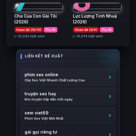
7
8
Cha Của Con Gái Tôi
Lực Lượng Tinh Nhuệ
(2026)
(2026)
Hoàn tất (10/10)
Phụ đề
Hoàn tất (6/6)
Phụ đề
▷ 10,032 lượt xem
▷ 10,014 lượt xem
phim sex online
Clip Sex Việt Nhanh Chất Lượng Cao
truyện sex hay
kho truyện hấp dẫn mỗi ngày
xem viet69
Phim Sex Việt Mới Nhất
gái gọi riêng tư