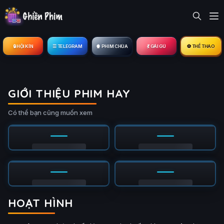
🔒︎ HỘI KÍN
☰ TELEGRAM
🍿 PHIM CHÙA
💃 GÁI GÚ
⚽ THỂ THAO
GIỚI THIỆU PHIM HAY
Có thể bạn cũng muốn xem
HOẠT HÌNH
ập 4/12
Tập 3/12
Ụ
PHỤ
HD
HD