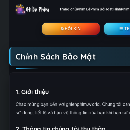
Trang chủ
Phim Lẻ
Phim Bộ
Hoạt Hình
Phim
🔒︎ HỘI KÍN
☰ T
Chính Sách Bảo Mật
1. Giới thiệu
Chào mừng bạn đến với ghienphim.world. Chúng tôi cam k
sử dụng, tiết lộ và bảo vệ thông tin của bạn khi bạn sử
2. Thông tin chúng tôi thu thập