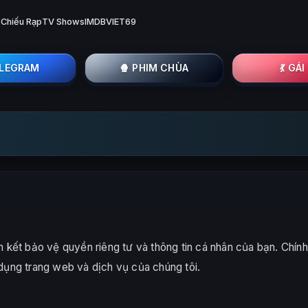
 Chiếu Rạp
TV Shows
IMDB
VIET69
ELEGRAM
🍿 PHIM CHÙA
💃 GÁ
ết bảo vệ quyền riêng tư và thông tin cá nhân của bạn. Chính 
 dụng trang web và dịch vụ của chúng tôi.