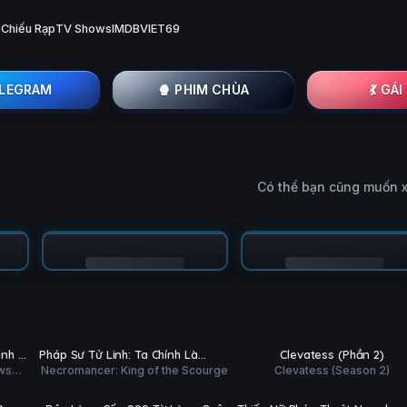
 Chiếu Rạp
TV Shows
IMDB
VIET69
ELEGRAM
🍿 PHIM CHÙA
💃 GÁ
Có thể bạn cũng muốn 
Tập 3/60
Tập 3/12
PHỤ
PHỤ
HD
HD
inh Bị
Pháp Sư Tử Linh: Ta Chính Là
Clevatess (Phần 2)
ĐỀ
ĐỀ
ws
Necromancer: King of the Scourge
Clevatess (Season 2)
ờ
Thiên Tai
Tập 5/12
Tập 3/12
PHỤ
PHỤ
HD
HD