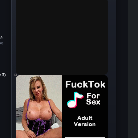
e
iến
ng
 3)