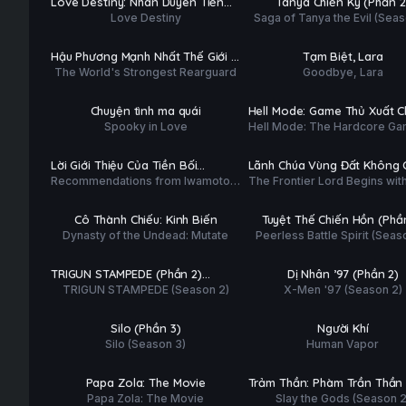
Love Destiny: Nhân Duyên Tiền
Tanya Chiến Ký (Phần 2
ĐỀ
ĐỀ
Love Destiny
Saga of Tanya the Evil (Seas
Định
Tập 3/12
Tập 3/12
PHỤ
PHỤ
HD
HD
Hậu Phương Mạnh Nhất Thế Giới –
Tạm Biệt, Lara
ĐỀ
ĐỀ
The World's Strongest Rearguard
Goodbye, Lara
Nhà Khai Phá Tân Binh Của Vương
Tập 1/12
Tập 3/12
Quốc Mê Cung
PHỤ
PHỤ
HD
HD
Chuyện tình ma quái
Hell Mode: Game Thủ Xuất 
ĐỀ
ĐỀ
Spooky in Love
Hell Mode: The Hardcore Ga
Tung Hoành Chốn Dị Giới Hỗ
Tập 3/12
Tập 3/12
Dominates In Another World 
Nguyên (Phần 2)
Garbage Balancing (Season 2
PHỤ
PHỤ
HD
HD
Lời Giới Thiệu Của Tiền Bối
Lãnh Chúa Vùng Đất Không 
ĐỀ
ĐỀ
Recommendations from Iwamoto-
The Frontier Lord Begins wit
Iwamoto
Dân
Tập 8/41
Tập 4/30
Senpai
Subjects
PHỤ
PHỤ
HD
HD
Cô Thành Chiếu: Kinh Biến
Tuyệt Thế Chiến Hồn (Phầ
ĐỀ
ĐỀ
Dynasty of the Undead: Mutate
Peerless Battle Spirit (Seas
Hoàn tất (12/12)
Tập 6/9
PHỤ
PHỤ
HD
HD
TRIGUN STAMPEDE (Phần 2)
Dị Nhân ’97 (Phần 2)
ĐỀ
ĐỀ
TRIGUN STAMPEDE (Season 2)
X-Men '97 (Season 2)
Stargaze
Tập 3/10
Hoàn tất (8/8)
PHỤ
PHỤ
HD
HD
Silo (Phần 3)
Người Khí
ĐỀ
ĐỀ
Silo (Season 3)
Human Vapor
Phim Lẻ
Tập 7/15
PHỤ
PHỤ
HD
HD
Papa Zola: The Movie
Trảm Thần: Phàm Trần Thần
ĐỀ
ĐỀ
Papa Zola: The Movie
Slay the Gods (Season 2
(Phần 2)