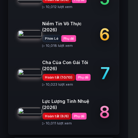
▷ 10,012 lượt xem
Niềm Tin Vô Thực
6
(2026)
Phim Lẻ
Phụ đề
▷ 10,018 lượt xem
Cha Của Con Gái Tôi
7
(2026)
Hoàn tất (10/10)
Phụ đề
▷ 10,023 lượt xem
Lực Lượng Tinh Nhuệ
8
(2026)
Hoàn tất (6/6)
Phụ đề
▷ 10,011 lượt xem