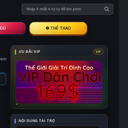
Tìm kiếm phim
I GÚ
⚽ THỂ THAO
xem