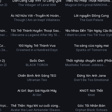
)
Dân Làng Cấp 999 Từ Làng Quê
Thiếu Nữ Phép Thuật Nanoha
ĐỀ
ĐỀ
on 2)
The Villager of Level 999
Magical Girl Lyrical NANOHA
EXCEEDS
Tập 2/11
Hoàn tất (8/8)
EXCEEDS Gun Blaze Vengeanc
PHỤ
P.ĐỀ +
HD
HD
Ác Nữ Nửa Vời ~Truyền Kì Hoán
Lời nguyền Đông Cung
ĐỀ
T.MINH
Though I Am an Inept Villainess
The East Palace
Hồn Đổi Xác~
Tập 3/12
Tập 2/13
PHỤ
PHỤ
HD
HD
Chúng
Tôi Trở Thành Huyền Thoại Sau
Yêu Nhau Đến Tận Ngày Cậu B
ĐỀ
ĐỀ
mer
I Became a Legend After My 10
I Want to Love You Till Your Dyi
n
Trận Chiến Cuối Cùng Kéo Dài 10
Mất
Tập 5/25
Tập 3/12
With
Year-Long Last Stand
Day
Năm
)
PHỤ
PHỤ
HD
HD
Cư
100 Ngày Trở Thành Vua
Tia sáng của ngày mai
ĐỀ
ĐỀ
h Zero
Crowned in a Hundred Days
Sparks of Tomorrow
Tập 3/12
Tập 4/12
PHỤ
PHỤ
HD
HD
n 2)
Đuốc Đen
Thất nghiệp chuyển sinh (Phần
ĐỀ
ĐỀ
on 2)
BLACK TORCH
Mushoku Tensei: Jobless
Tập 1/28
Tập 4/12
Reincarnation (Season 3)
PHỤ
PHỤ
HD
HD
Chiến Binh Ánh Sáng TEO
Đừng Xin Anh Jane
ĐỀ
ĐỀ
Ultraman Teo
Don't Be Too Emotional
Tập 4/10
Tập 4/12
PHỤ
PHỤ
HD
HD
AI Girl: Bạn Gái Người Máy
KNOT: Nút Thắt
ĐỀ
ĐỀ
AI Girl
Knot
Hoàn tất (7/7)
Tập 9/10
PHỤ
PHỤ
HD
HD
 Vực
Thế Thần: Ngự khí sư cuối cùng
Góc Tối Nhân Bản
ĐỀ
ĐỀ
)
Avatar the Last Airbender (Season
Orphan Black: Echoes
(Phần 2)