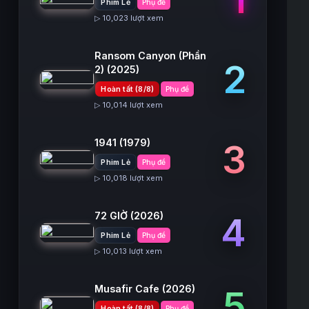
Phim Lẻ
Phụ đề
▷ 10,023 lượt xem
Ransom Canyon (Phần
2
2)
(2025)
Hoàn tất (8/8)
Phụ đề
▷ 10,014 lượt xem
1941
(1979)
3
Phim Lẻ
Phụ đề
▷ 10,018 lượt xem
72 GIỜ
(2026)
4
Phim Lẻ
Phụ đề
▷ 10,013 lượt xem
Musafir Cafe
(2026)
5
Hoàn tất (8/8)
Phụ đề