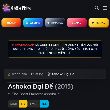
🔒︎ HỘI KÍN
☰ TELEGRAM
🍿 PHIM CHÙA
💃 GÁI GÚ
⚽ THỂ THAO
PHIMCHUA.COM
LÀ WEBSITE XEM PHIM ONLINE TIỆN LỢI, NỘI
DUNG PHONG PHÚ, PHÙ HỢP NGƯỜI DÙNG YÊU THÍCH XEM
PHIM ONLINE MIỄN PHÍ.
Trang chủ
Phim Bộ
🎬
Ashoka Đại Đế
Ashoka Đại Đế
(2015)
The Great Emperor Ashoka
IMDB
6.7
TMDB
4.5