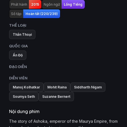
Phát hành
2015
Ngôn ngữ
Lồng Tiếng
Số tập
Hoàn tất (220/239)
THỂ LOẠI
Thần Thoại
QUỐC GIA
Ấn Độ
ĐẠO DIỄN
DIỄN VIÊN
Manoj Kolhatkar
Mohit Raina
Siddharth Nigam
Soumya Seth
Suzanne Bernert
Nội dung phim
The story of Ashoka, emperor of the Maurya Empire, from