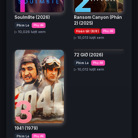
2
1
Ransom Canyon (Phần
Soulm8te
(2026)
4
2)
(2025)
Phim Lẻ
Phụ đề
Hoàn tất (8/8)
Phụ đề
▷ 10,026 lượt xem
▷ 10,013 lượt xem
72 GIỜ
(2026)
Phim Lẻ
Phụ đề
▷ 10,012 lượt xem
3
1941
(1979)
Phim Lẻ
Phụ đề