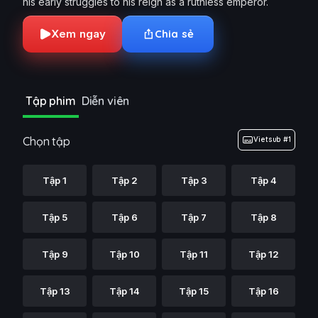
his early struggles to his reign as a ruthless emperor.
Xem ngay
Chia sẻ
Tập phim
Diễn viên
Chọn tập
Vietsub #1
Tập 1
Tập 2
Tập 3
Tập 4
Tập 5
Tập 6
Tập 7
Tập 8
Tập 9
Tập 10
Tập 11
Tập 12
Tập 13
Tập 14
Tập 15
Tập 16