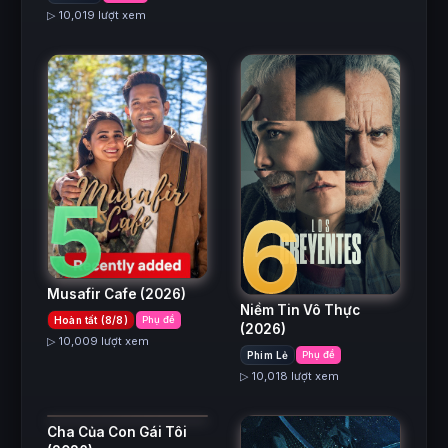
▷ 10,019 lượt xem
5
6
Musafir Cafe
(2026)
Niềm Tin Vô Thực
Hoàn tất (8/8)
Phụ đề
7
(2026)
▷ 10,009 lượt xem
Phim Lẻ
Phụ đề
▷ 10,018 lượt xem
Cha Của Con Gái Tôi