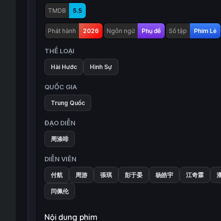
TMDB
5.5
Phát hành
2026
Ngôn ngữ
Phụ đề
Số tập
Phim Lẻ
THỂ LOẠI
Hài Hước
Hình Sự
QUỐC GIA
Trung Quốc
ĐẠO DIỄN
周涤啡
DIỄN VIÊN
付航
周游
張琪
彭于晏
杨皓宇
江奇霖
闫佩伦
Nội dung phim