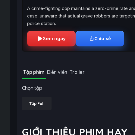
A crime-fighting cop maintains a zero-crime rate and
case, unaware that actual grave robbers are targetin
police station.
Xem ngay
Chia sẻ
Tập phim
Diễn viên
Trailer
Chọn tập
Tập Full
GIỚI THIỆU PHIM HAY