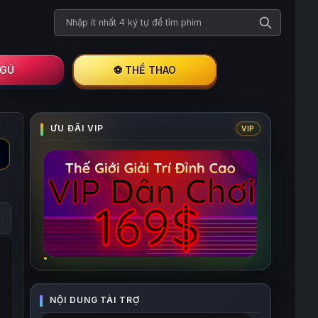
Tìm kiếm phim
I GÚ
⚽ THỂ THAO