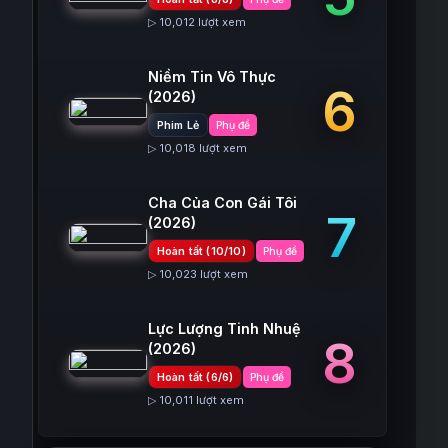
▷ 10,012 lượt xem
Niềm Tin Vô Thực
6
(2026)
Phim Lẻ
Phụ đề
▷ 10,018 lượt xem
Cha Của Con Gái Tôi
7
(2026)
Hoàn tất (10/10)
Phụ đề
▷ 10,023 lượt xem
Lực Lượng Tinh Nhuệ
8
(2026)
Hoàn tất (6/6)
Phụ đề
▷ 10,011 lượt xem