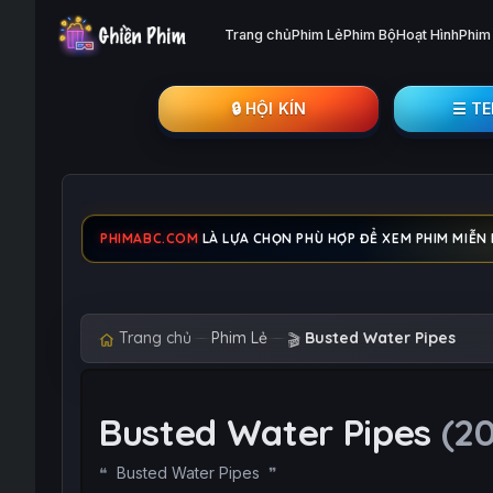
Trang chủ
Phim Lẻ
Phim Bộ
Hoạt Hình
Phim
🔒︎ HỘI KÍN
☰ T
PHIMABC.COM
LÀ LỰA CHỌN PHÙ HỢP ĐỂ XEM PHIM MIỄN 
Trang chủ
Phim Lẻ
Busted Water Pipes
🎬
Busted Water Pipes
(2
Busted Water Pipes