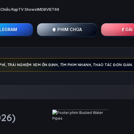
 Chiếu Rạp
TV Shows
IMDB
VIET69
ELEGRAM
🍿 PHIM CHÙA
💃 GÁ
PHÍ, TRẢI NGHIỆM XEM ỔN ĐỊNH, TÌM PHIM NHANH, THAO TÁC ĐƠN GIẢN.
026)