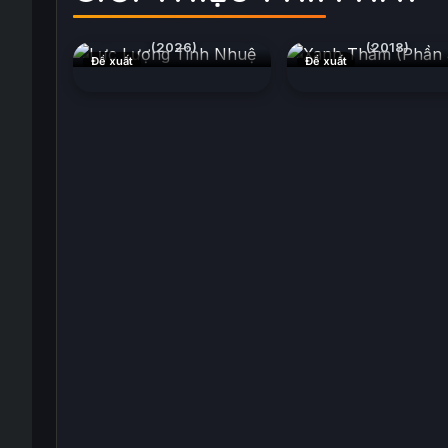
Lực Lượng Tinh Nhuệ
Xanh Thẳm (Phần 
(2026)
(2018)
Đề xuất
Đề xuất