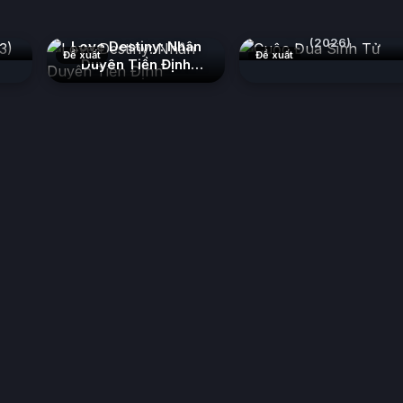
3)
Cuộc Đua Sinh Tử
(2026)
Love Destiny: Nhân
Đề xuất
Đề xuất
Duyên Tiền Định
(2026)