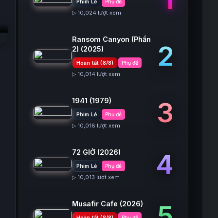
Phim Lẻ
Phụ đề
▷ 10,024 lượt xem
Ransom Canyon (Phần
2
2)
(2025)
Hoàn tất (8/8)
Phụ đề
▷ 10,014 lượt xem
1941
(1979)
3
Phim Lẻ
Phụ đề
▷ 10,018 lượt xem
72 GIỜ
(2026)
4
Phim Lẻ
Phụ đề
▷ 10,013 lượt xem
Musafir Cafe
(2026)
5
Hoàn tất (8/8)
Phụ đề