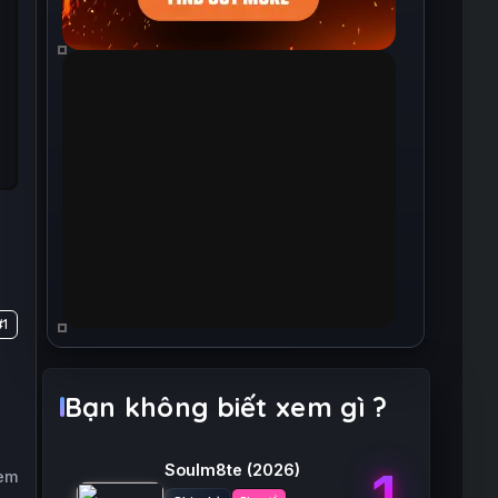
#1
Bạn không biết xem gì ?
Soulm8te
(2026)
1
xem