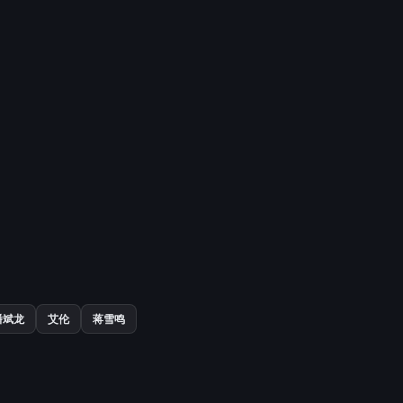
潘斌龙
艾伦
蒋雪鸣