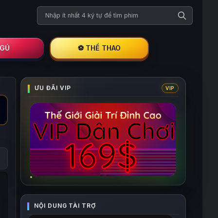
Tìm kiếm phim
I GÚ
⚽ THỂ THAO