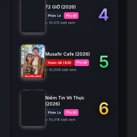
72 GIỜ
(2026)
4
Phim Lẻ
Phụ đề
▷ 10,012 lượt xem
Musafir Cafe
(2026)
5
Hoàn tất (8/8)
Phụ đề
▷ 10,008 lượt xem
Niềm Tin Vô Thực
6
(2026)
Phim Lẻ
Phụ đề
▷ 10,018 lượt xem