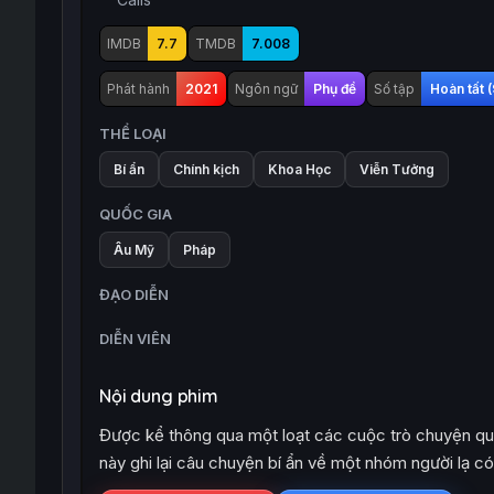
IMDB
7.7
TMDB
7.008
Phát hành
2021
Ngôn ngữ
Phụ đề
Số tập
Hoàn tất 
THỂ LOẠI
Bí ẩn
Chính kịch
Khoa Học
Viễn Tưởng
QUỐC GIA
Âu Mỹ
Pháp
ĐẠO DIỄN
DIỄN VIÊN
Nội dung phim
Được kể thông qua một loạt các cuộc trò chuyện qua 
này ghi lại câu chuyện bí ẩn về một nhóm người lạ c