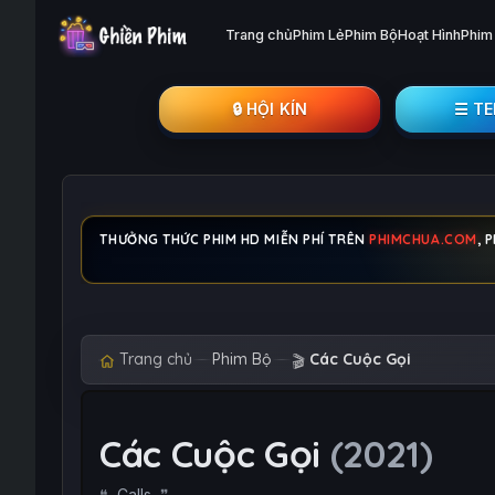
Trang chủ
Phim Lẻ
Phim Bộ
Hoạt Hình
Phim
🔒︎ HỘI KÍN
☰ T
THƯỞNG THỨC PHIM HD MIỄN PHÍ TRÊN
PHIMCHUA.COM
, 
Trang chủ
Phim Bộ
Các Cuộc Gọi
🎬
Các Cuộc Gọi
(2021)
Calls