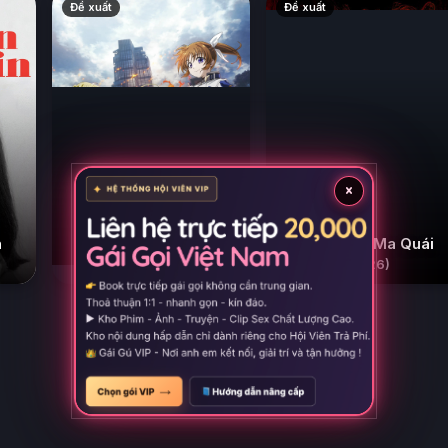
Đề xuất
Đề xuất
×
Thiếu Nữ Phép Thuật
n
Đồng Dao Ma Quái
Nanoha EXCEEDS
(2026)
(2026)