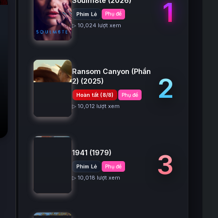
Soulm8te
(2026)
1
Phim Lẻ
Phụ đề
▷ 10,024 lượt xem
Ransom Canyon (Phần
2
2)
(2025)
Hoàn tất (8/8)
Phụ đề
▷ 10,012 lượt xem
1941
(1979)
3
Phim Lẻ
Phụ đề
▷ 10,018 lượt xem