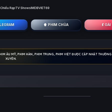
 Chiếu Rạp
TV Shows
IMDB
VIET69
ELEGRAM
🍿 PHIM CHÙA
💃 GÁ
PHIM ÂU MỸ, PHIM HÀN, PHIM TRUNG, PHIM VIỆT ĐƯỢC CẬP NHẬT THƯỜNG
XUYÊN.