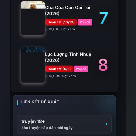
Cha Của Con Gái Tôi
7
(2026)
Hoàn tất (10/10)
Phụ đề
▷ 10,016 lượt xem
Lực Lượng Tinh Nhuệ
8
(2026)
Hoàn tất (6/6)
Phụ đề
▷ 10,009 lượt xem
truyện 18+
kho truyện hấp dẫn mỗi ngày