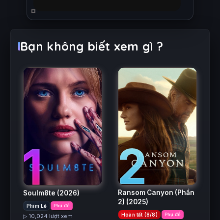
Bạn không biết xem gì ?
2
1
Ransom Canyon (Phần
Soulm8te
(2026)
2)
(2025)
Phim Lẻ
Phụ đề
Hoàn tất (8/8)
Phụ đề
▷ 10,024 lượt xem