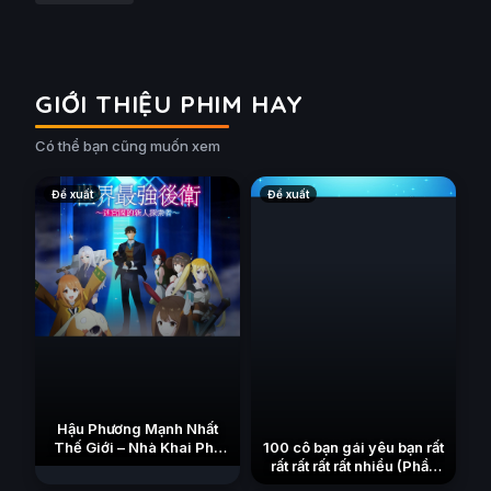
GIỚI THIỆU PHIM HAY
Có thể bạn cũng muốn xem
Đề xuất
Đề xuất
Hậu Phương Mạnh Nhất
100 cô bạn gái yêu bạn rất
Thế Giới – Nhà Khai Phá
rất rất rất rất nhiều (Phần
Tân Binh Của Vương Quốc
3)
Mê Cung
(2023)
(2026)