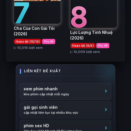
7
8
Cha Của Con Gái Tôi
Lực Lượng Tinh Nhuệ
(2026)
(2026)
Hoàn tất (10/10)
Phụ đề
Hoàn tất (6/6)
Phụ đề
▷ 10,016 lượt xem
▷ 10,009 lượt xem
xem phim nhanh
kho phim cập nhật mỗi ngày
gái gọi sinh viên
cập nhật liên tục tại nhiều khu vực
phim sex HD
Clip Sex Việt Nhanh Chất Lượng Cao