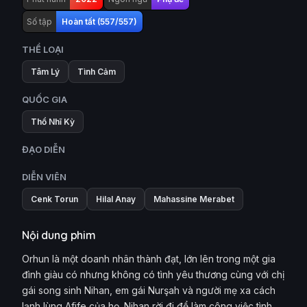
Số tập
Hoàn tất (557/557)
THỂ LOẠI
Tâm Lý
Tình Cảm
QUỐC GIA
Thổ Nhĩ Kỳ
ĐẠO DIỄN
DIỄN VIÊN
Cenk Torun
Hilal Anay
Mahassine Merabet
Nội dung phim
Orhun là một doanh nhân thành đạt, lớn lên trong một gia
đình giàu có nhưng không có tình yêu thương cùng với chị
gái song sinh Nihan, em gái Nurşah và người mẹ xa cách
lạnh lùng Afife của họ. Nihan rời đi để làm công việc tình