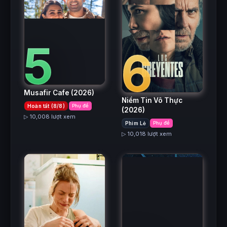
5
6
Musafir Cafe
(2026)
Niềm Tin Vô Thực
Hoàn tất (8/8)
Phụ đề
(2026)
▷ 10,008 lượt xem
Phim Lẻ
Phụ đề
▷ 10,018 lượt xem