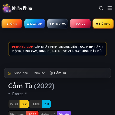
🔒︎ HỘI KÍN
☰ TELEGRAM
🍿 PHIM CHÙA
💃 GÁI GÚ
⚽ THỂ THAO
PHIMABC.COM
CẬP NHẬT PHIM ONLINE LIÊN TỤC, PHIM HÀNH
ĐỘNG, TÌNH CẢM, KINH DỊ, HÀI HƯỚC VÀ HOẠT HÌNH ĐẦY ĐỦ.
Trang chủ
Phim Bộ
🎬
Cầm Tù
Cầm Tù
(2022)
Esaret
IMDB
6.2
TMDB
7.8
Phát hành
2022
Ngôn ngữ
Phụ đề