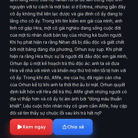
nguyện với tư cách là một bác sĩ ở Eritrea, nhưng gần đây
cô ấy không thể liên lạc được và gia đình cô ấy đang lo
lắng cho cô ấy. Trong khi tìm kiếm em gái của mình, anh
tình cờ gặp Hira, một cô gái nghèo đang sống cuộc đời
của một tù nhân dưới bàn tay của những kẻ buôn người.
Khi họ phát hiện ra rằng Nihan đã bị đầu độc và giết chết
bởi một băng đảng địa phương, Orhun suy sụp. Khi phát
hiện ra rằng Hira thực sự là người đã đầu độc em gái mình,
Orhun ấp ủ một kế hoạch trả thù độc ác: anh ta sẽ đưa
Hira về nhà với mình và khiến mọi thứ trở nên tồi tệ hơn với
cô ấy. Trong khi đó, Afife, mẹ của họ, đã ngăn cản cha
của Orhun kể từ khi anh ta thời thơ ấu bí mật. Orhun quyết
định kết hôn với Hira để trả thù. Afife ghét những người có
địa vị thấp hơn và cô ấy bị ám ảnh bởi “dòng máu thuần
khiết”. Liệu cuộc hôn nhân này có giam cầm Afife, hay cặp
đôi sẽ tìm thấy sự chuộc lỗi sau khi trả hết nợ?
Xem ngay
Chia sẻ