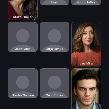
Ewen
Isidro Tellez
Arazou Baker
Joan Iyiola
Jorja James
Lina Mira
Nikolas Salmon
Onur Cocen