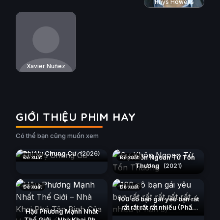
Rhys Howells
Xavier Nuñez
GIỚI THIỆU PHIM HAY
Có thể bạn cũng muốn xem
Phi Vụ Chung Cư
(2026)
Sự Khôn Ngoan Từ Tổn
Đề xuất
Đề xuất
Thương
(2021)
Đề xuất
Đề xuất
100 cô bạn gái yêu bạn rất
rất rất rất rất nhiều (Phần
Hậu Phương Mạnh Nhất
3)
(2023)
Thế Giới – Nhà Khai Phá