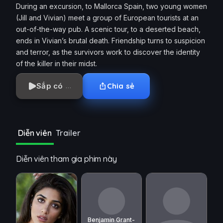
During an excursion, to Mallorca Spain, two young women
(Jill and Vivian) meet a group of European tourists at an
out-of-the-way pub. A scenic tour, to a deserted beach,
ends in Vivian’s brutal death. Friendship turns to suspicion
and terror, as the survivors work to discover the identity
of the killer in their midst.
Sắp có
Chia sẻ
Diễn viên
Trailer
Diễn viên tham gia phim này
Benjamin Grant-