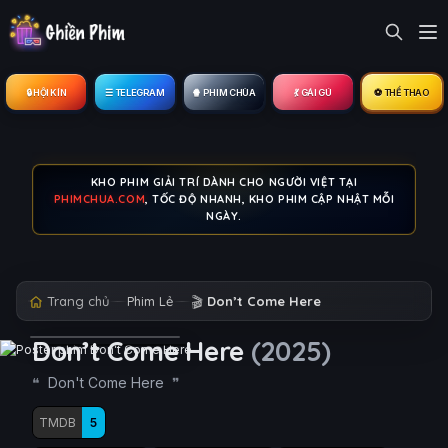
🔒︎ HỘI KÍN
☰ TELEGRAM
🍿 PHIM CHÙA
💃 GÁI GÚ
⚽ THỂ THAO
KHO PHIM GIẢI TRÍ DÀNH CHO NGƯỜI VIỆT TẠI
PHIMCHUA.COM
, TỐC ĐỘ NHANH, KHO PHIM CẬP NHẬT MỖI
NGÀY.
Trang chủ
Phim Lẻ
🎬
Don’t Come Here
Don’t Come Here
(2025)
Don't Come Here
TMDB
5