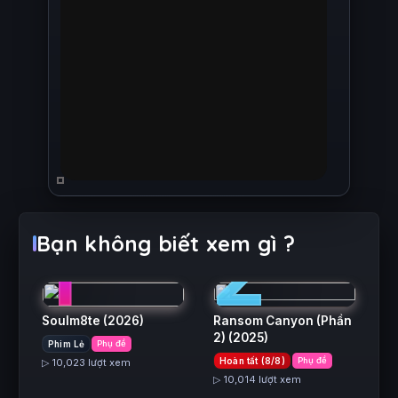
1
2
Bạn không biết xem gì ?
Soulm8te
(2026)
Ransom Canyon (Phần
2)
(2025)
Phim Lẻ
Phụ đề
Hoàn tất (8/8)
Phụ đề
▷ 10,023 lượt xem
▷ 10,014 lượt xem