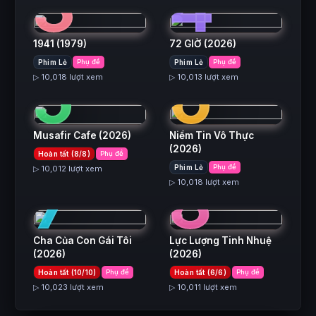
3
4
1941
(1979)
72 GIỜ
(2026)
5
6
Phim Lẻ
Phụ đề
Phim Lẻ
Phụ đề
▷ 10,018 lượt xem
▷ 10,013 lượt xem
Musafir Cafe
(2026)
Niềm Tin Vô Thực
(2026)
Hoàn tất (8/8)
Phụ đề
7
8
Phim Lẻ
Phụ đề
▷ 10,012 lượt xem
▷ 10,018 lượt xem
Cha Của Con Gái Tôi
Lực Lượng Tinh Nhuệ
(2026)
(2026)
Hoàn tất (10/10)
Phụ đề
Hoàn tất (6/6)
Phụ đề
▷ 10,023 lượt xem
▷ 10,011 lượt xem