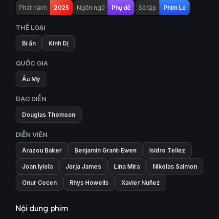
Phát hành
2025
Ngôn ngữ
Phụ đề
Số tập
Phim Lẻ
THỂ LOẠI
Bí ẩn
Kinh Dị
QUỐC GIA
Âu Mỹ
ĐẠO DIỄN
Douglas Thomson
DIỄN VIÊN
Arazou Baker
Benjamin Grant-Ewen
Isidro Tellez
Joan Iyiola
Jorja James
Lina Mira
Nikolas Salmon
Onur Cocen
Rhys Howells
Xavier Nuñez
Nội dung phim