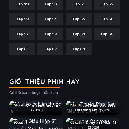
Tập 49
Tập 50
Tập 51
Tập 52
Tập 53
Tập 54
Tập 55
Tập 56
Tập 57
Tập 58
Tập 59
Tập 60
Tập 61
Tập 62
Tập 63
GIỚI THIỆU PHIM HAY
Có thể bạn cũng muốn xem
Cô mèo nghiện thuốc lá
Hút Thuốc Phía Sau Siêu
Đề xuất
Đề xuất
Thị Cùng Em
(2026)
(2026)
Ransom Canyon (Phần 2)
Đề xuất
Đề xuất
(2025)