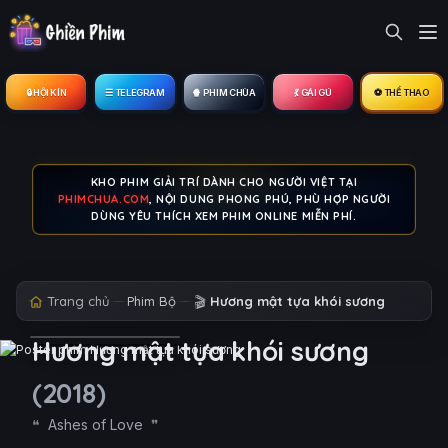
🔒︎ HỘI KÍN
☰ TELEGRAM
🍿 PHIM CHÙA
💃 GÁI GÚ
⚽ THỂ THAO
KHO PHIM GIẢI TRÍ DÀNH CHO NGƯỜI VIỆT TẠI
PHIMCHUA.COM
, NỘI DUNG PHONG PHÚ, PHÙ HỢP NGƯỜI
DÙNG YÊU THÍCH XEM PHIM ONLINE MIỄN PHÍ.
Trang chủ
Phim Bộ
🎬
Hương mật tựa khói sương
Hương mật tựa khói sương
(2018)
Ashes of Love