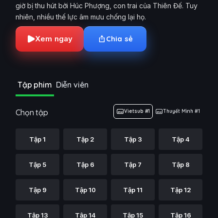
giờ bị thu hút bởi Húc Phượng, con trai của Thiên Đế. Tuy
nhiên, nhiều thế lực âm mưu chống lại họ.
Xem ngay
Chia sẻ
Tập phim
Diễn viên
Chọn tập
Vietsub #1
Thuyết Minh #1
Tập 1
Tập 2
Tập 3
Tập 4
Tập 5
Tập 6
Tập 7
Tập 8
Tập 9
Tập 10
Tập 11
Tập 12
Tập 13
Tập 14
Tập 15
Tập 16