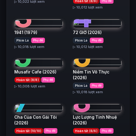
3
4
Hoàn tất (8/8)
Phụ đề
▷ 10,022 lượt xem
▷ 10,012 lượt xem
1941
(1979)
72 GIỜ
(2026)
5
6
Phim Lẻ
Phụ đề
Phim Lẻ
Phụ đề
▷ 10,018 lượt xem
▷ 10,012 lượt xem
Musafir Cafe
(2026)
Niềm Tin Vô Thực
(2026)
Hoàn tất (8/8)
Phụ đề
7
8
Phim Lẻ
Phụ đề
▷ 10,008 lượt xem
▷ 10,018 lượt xem
Cha Của Con Gái Tôi
Lực Lượng Tinh Nhuệ
(2026)
(2026)
Hoàn tất (10/10)
Phụ đề
Hoàn tất (6/6)
Phụ đề