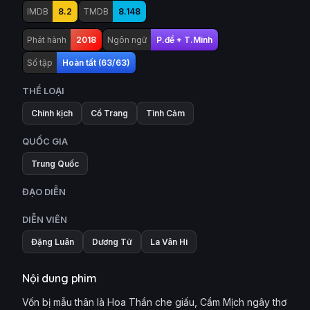
IMDB
8.2
TMDB
8.148
Phát hành
2018
Ngôn ngữ
P.đề + T.Minh
Số tập
Hoàn tất (63/63)
THỂ LOẠI
Chính kịch
Cổ Trang
Tình Cảm
QUỐC GIA
Trung Quốc
ĐẠO DIỄN
DIỄN VIÊN
Đặng Luân
Dương Tử
La Vân Hi
Nội dung phim
Vốn bị mẫu thân là Hoa Thần che giấu, Cẩm Mịch ngây thơ