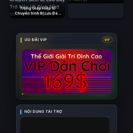
Trọng Giáp Hiệp Sĩ
Chuyển Sinh Bị Lưu Đày
Trở Nên Vô Địch Nhờ Kiến
Thức Về Game
(2026)