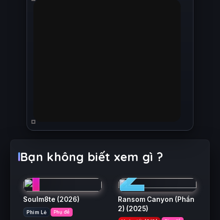
1
2
Bạn không biết xem gì ?
Soulm8te
(2026)
Ransom Canyon (Phần
2)
(2025)
Phim Lẻ
Phụ đề