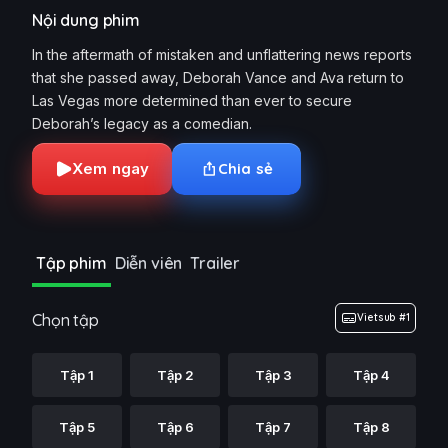
Nội dung phim
In the aftermath of mistaken and unflattering news reports
that she passed away, Deborah Vance and Ava return to
Las Vegas more determined than ever to secure
Deborah’s legacy as a comedian.
Xem ngay
Chia sẻ
Tập phim
Diễn viên
Trailer
Chọn tập
Vietsub #1
Tập 1
Tập 2
Tập 3
Tập 4
Tập 5
Tập 6
Tập 7
Tập 8