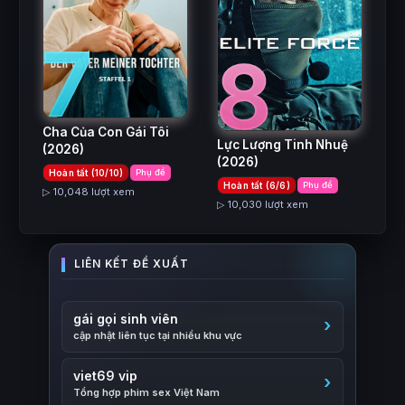
7
8
Cha Của Con Gái Tôi
Lực Lượng Tinh Nhuệ
(2026)
(2026)
Hoàn tất (10/10)
Phụ đề
Hoàn tất (6/6)
Phụ đề
▷ 10,048 lượt xem
▷ 10,030 lượt xem
gái gọi sinh viên
cập nhật liên tục tại nhiều khu vực
viet69 vip
Tổng hợp phim sex Việt Nam