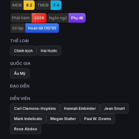
IMDB
8.2
TMDB
7.4
Phát hành
2026
Ngôn ngữ
Phụ đề
Số tập
Hoàn tất (10/10)
THỂ LOẠI
Chính kịch
Hài Hước
QUỐC GIA
Âu Mỹ
ĐẠO DIỄN
DIỄN VIÊN
Carl Clemons-Hopkins
Hannah Einbinder
Jean Smart
Mark Indelicato
Megan Stalter
Paul W. Downs
Rose Abdoo