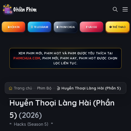
🔒︎ HỘI KÍN
☰ TELEGRAM
🍿 PHIM CHÙA
💃 GÁI GÚ
⚽ THỂ THAO
XEM PHIM MỚI, PHIM HOT VÀ PHIM ĐƯỢC YÊU THÍCH TẠI
PHIMCHUA.COM
, PHIM MỚI, PHIM HAY, PHIM HOT ĐƯỢC CHỌN
LỌC LIÊN TỤC.
Trang chủ
Phim Bộ
🎬
Huyền Thoại Làng Hài (Phần 5)
Huyền Thoại Làng Hài (Phần
5)
(2026)
Hacks (Season 5)