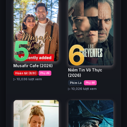
5
6
Musafir Cafe
(2026)
Niềm Tin Vô Thực
Hoàn tất (8/8)
Phụ đề
(2026)
▷ 10,036 lượt xem
Phim Lẻ
Phụ đề
▷ 10,026 lượt xem