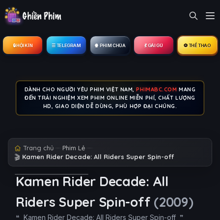
🔒︎ HỘI KÍN
☰ TELEGRAM
🍿 PHIM CHÙA
💃 GÁI GÚ
⚽ THỂ THAO
DÀNH CHO NGƯỜI YÊU PHIM VIỆT NAM,
PHIMABC.COM
MANG
ĐẾN TRẢI NGHIỆM XEM PHIM ONLINE MIỄN PHÍ, CHẤT LƯỢNG
HD, GIAO DIỆN DỄ DÙNG, PHÙ HỢP ĐẠI CHÚNG.
Trang chủ
Phim Lẻ
🎬
Kamen Rider Decade: All Riders Super Spin-off
Kamen Rider Decade: All
Riders Super Spin-off
(2009)
Kamen Rider Decade: All Riders Super Spin-off