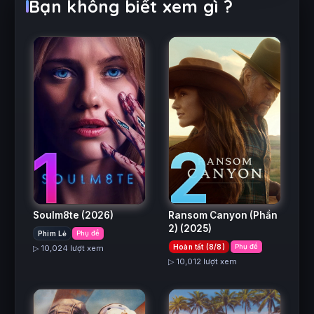
Bạn không biết xem gì ?
2
1
Ransom Canyon (Phần
Soulm8te
(2026)
2)
(2025)
Phim Lẻ
Phụ đề
Hoàn tất (8/8)
Phụ đề
▷ 10,024 lượt xem
▷ 10,012 lượt xem