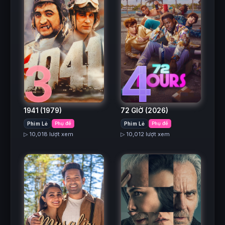
3
4
1941
(1979)
72 GIỜ
(2026)
Phim Lẻ
Phụ đề
Phim Lẻ
Phụ đề
▷ 10,018 lượt xem
▷ 10,012 lượt xem