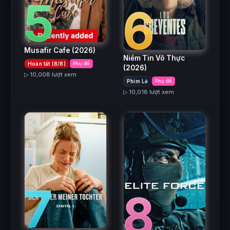
5
6
Musafir Cafe
(2026)
Niềm Tin Vô Thực
Hoàn tất (8/8)
Phụ đề
(2026)
▷ 10,008 lượt xem
Phim Lẻ
Phụ đề
▷ 10,018 lượt xem
7
8