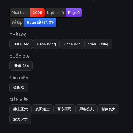
Phát hành
2009
Ngôn ngữ
Phụ đề
Số tập
Hoàn tất (31/31)
THỂ LOẠI
Hài Hước
Hành Động
Khoa Học
Viễn Tưởng
QUỐC GIA
Nhật Bản
ĐẠO DIỄN
金田治
DIỄN VIÊN
井上正大
奥田達士
富永研司
戸谷公人
村井良大
森カンナ