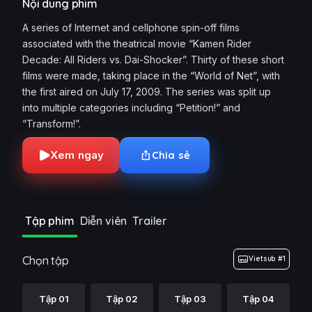
Nội dung phim
A series of Internet and cellphone spin-off films
associated with the theatrical movie “Kamen Rider
Decade: All Riders vs. Dai-Shocker”. Thirty of these short
films were made, taking place in the “World of Net”, with
the first aired on July 17, 2009. The series was split up
into multiple categories including “Petition!” and
“Transform!”.
Xem ngay
Chia sẻ
Tập phim
Diễn viên
Trailer
Chọn tập
Vietsub #1
Tập 01
Tập 02
Tập 03
Tập 04