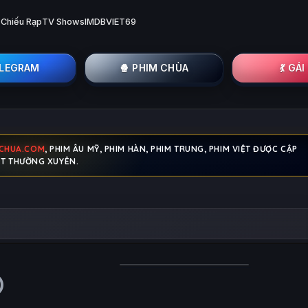
 Chiếu Rạp
TV Shows
IMDB
VIET69
ELEGRAM
🍿 PHIM CHÙA
💃 GÁ
MCHUA.COM
, PHIM ÂU MỸ, PHIM HÀN, PHIM TRUNG, PHIM VIỆT ĐƯỢC CẬP
T THƯỜNG XUYÊN.
)