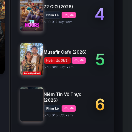
72 GIỜ
(2026)
4
Phim Lẻ
Phụ đề
▷ 10,012 lượt xem
Musafir Cafe
(2026)
5
Hoàn tất (8/8)
Phụ đề
▷ 10,008 lượt xem
Niềm Tin Vô Thực
6
(2026)
Phim Lẻ
Phụ đề
▷ 10,018 lượt xem