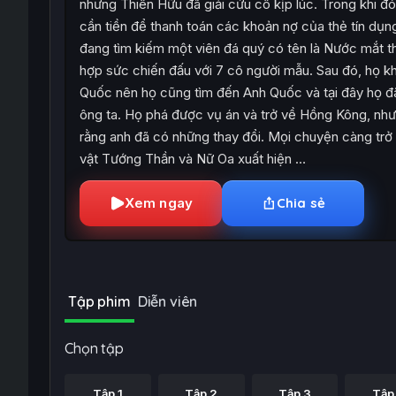
nhưng Thiên Hữu đã giải cứu cô kịp lúc. Trong khi đó
cần tiền để thanh toán các khoản nợ của thẻ tín dụng
đang tìm kiếm một viên đá quý có tên là Nước mắt th
hợp sức chiến đấu với 7 cô người mẫu. Sau đó, họ 
Quốc nên họ cũng tìm đến Anh Quốc và tại đây họ đã
ông ta. Họ phá được vụ án và trở về Hồng Kông, n
rằng anh đã có những thay đổi. Mọi chuyện càng trở
vật Tướng Thần và Nữ Oa xuất hiện …
Xem ngay
Chia sẻ
Tập phim
Diễn viên
Chọn tập
Tập 1
Tập 2
Tập 3
Tập