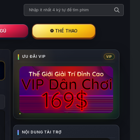
Tìm kiếm phim
I GÚ
⚽ THỂ THAO