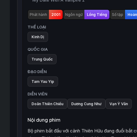
Phát hành
2001
Ngôn ngữ
Lồng Tiếng
Số tập
Hoàn 
THỂ LOẠI
Kinh Dị
QUỐC GIA
Trung Quốc
ĐẠO DIỄN
Tam Yau Yip
DIỄN VIÊN
Doãn Thiên Chiếu
Dương Cung Như
Vạn Ỷ Vân
Nội dung phim
Bộ phim bắt đầu với cảnh Thiên Hữu đang đuổi bắt cư