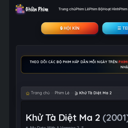
Trang chủ
Phim Lẻ
Phim Bộ
Hoạt Hình
Phim
🔒︎ HỘI KÍN
☰ T
THEO DÕI CÁC BỘ PHIM HẤP DẪN MỖI NGÀY TRÊN
PHI
NHẬ
Trang chủ
Phim Lẻ
Khử Tà Diệt Ma 2
🎬
Khử Tà Diệt Ma 2
(2001
My Date With A Vampire 2