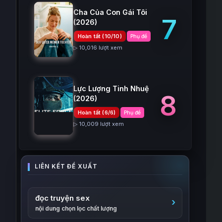
Cha Của Con Gái Tôi
7
(2026)
Hoàn tất (10/10)
Phụ đề
▷ 10,016 lượt xem
Lực Lượng Tinh Nhuệ
8
(2026)
Hoàn tất (6/6)
Phụ đề
▷ 10,009 lượt xem
đọc truyện sex
nội dung chọn lọc chất lượng