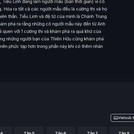
, Tiểu Linh đang làm người mẫu (bán thời gian) vì cô
. Hóa ra tất cả các người mẫu đều là cương thi và họ
iên thần. Tiểu Linh và đệ tử của mình là Chánh Trung
khám phá ra rằng những cô người mẫu này đến từ Anh
 quen với 1 cương thi và khám phá ra quá khứ của
hưng những người bạn của Thiên Hữu cũng khám phá
 nên phức tạp hơn trong phần này khi có thêm nhân
Vietsub 
 4
Tập 5
Tập 6
Tập 7
Tập 8