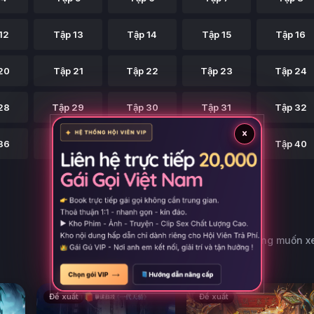
12
Tập 13
Tập 14
Tập 15
Tập 16
20
Tập 21
Tập 22
Tập 23
Tập 24
28
Tập 29
Tập 30
Tập 31
Tập 32
×
36
Tập 37
Tập 38
Tập 39
Tập 40
Có thể bạn cũng muốn 
Đề xuất
Đề xuất