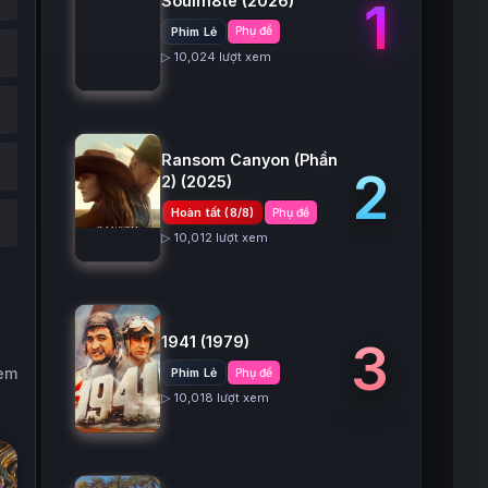
Soulm8te
(2026)
1
Phim Lẻ
Phụ đề
▷ 10,024 lượt xem
Ransom Canyon (Phần
2
2)
(2025)
Hoàn tất (8/8)
Phụ đề
▷ 10,012 lượt xem
1941
(1979)
3
xem
Phim Lẻ
Phụ đề
▷ 10,018 lượt xem