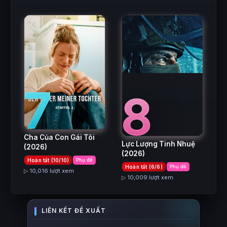
7
8
Cha Của Con Gái Tôi
Lực Lượng Tinh Nhuệ
(2026)
(2026)
Hoàn tất (10/10)
Phụ đề
Hoàn tất (6/6)
Phụ đề
▷ 10,016 lượt xem
▷ 10,009 lượt xem