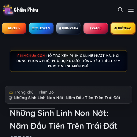
🔒︎ HỘI KÍN
☰ TELEGRAM
🍿 PHIM CHÙA
💃 GÁI GÚ
⚽ THỂ THAO
PHIMCHUA.COM
HỖ TRỢ XEM PHIM ONLINE MƯỢT MÀ, NỘI
DUNG PHONG PHÚ, PHÙ HỢP NGƯỜI DÙNG YÊU THÍCH XEM
PHIM ONLINE MIỄN PHÍ.
Trang chủ
Phim Bộ
🎬
Những Sinh Linh Non Nớt: Năm Đầu Tiên Trên Trái Đất
Những Sinh Linh Non Nớt:
Năm Đầu Tiên Trên Trái Đất