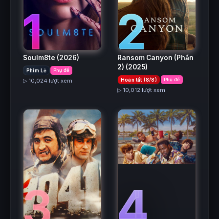
2
1
Ransom Canyon (Phần
Soulm8te
(2026)
2)
(2025)
Phim Lẻ
Phụ đề
Hoàn tất (8/8)
Phụ đề
▷ 10,024 lượt xem
▷ 10,012 lượt xem
3
4