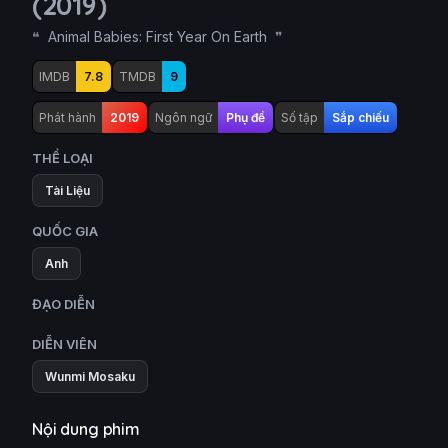
(2019)
Animal Babies: First Year On Earth
IMDB
7.8
TMDB
9
Phát hành
2019
Ngôn ngữ
Phụ đề
Số tập
Sắp chiếu
THỂ LOẠI
Tài Liệu
QUỐC GIA
Anh
ĐẠO DIỄN
DIỄN VIÊN
Wunmi Mosaku
Nội dung phim