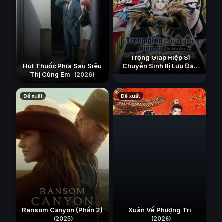
Trọng Giáp Hiệp Sĩ
Hút Thuốc Phía Sau Siêu
Chuyển Sinh Bị Lưu Đày
Thị Cùng Em
Trở Nên Vô Địch Nhờ Kiến
(2026)
Thức Về Game
(2026)
Đề xuất
Đề xuất
Ransom Canyon (Phần 2)
Xuân Về Phượng Trì
(2025)
(2026)