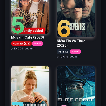
5
6
Musafir Cafe
(2026)
Niềm Tin Vô Thực
Hoàn tất (8/8)
Phụ đề
(2026)
▷ 10,009 lượt xem
Phim Lẻ
Phụ đề
▷ 10,018 lượt xem