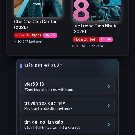
7
8
Cha Của Con Gái Tôi
Lực Lượng Tinh Nhuệ
(2026)
(2026)
Hoàn tất (10/10)
Phụ đề
Hoàn tất (6/6)
Phụ đề
▷ 10,017 lượt xem
▷ 10,009 lượt xem
viet69 18+
Tổng hợp phim sex Việt Nam
truyện sex cực hay
kho truyện hấp dẫn mỗi ngày
tìm gái gọi kín đáo
cập nhật liên tục tại nhiều khu vực