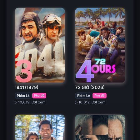
3
4
1941
(1979)
72 GIỜ
(2026)
Phim Lẻ
Phụ đề
Phim Lẻ
Phụ đề
▷ 10,019 lượt xem
▷ 10,012 lượt xem