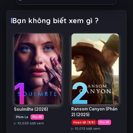
Bạn không biết xem gì ?
2
1
Ransom Canyon (Phần
Soulm8te
(2026)
2)
(2025)
Phim Lẻ
Phụ đề
Hoàn tất (8/8)
Phụ đề
▷ 10,026 lượt xem
▷ 10,013 lượt xem