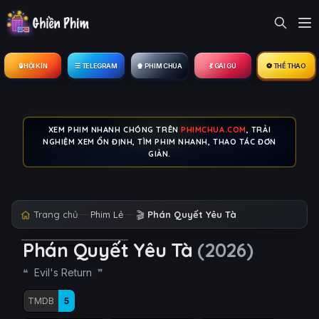
🔒︎ HỘI KÍN
☰ TELEGRAM
🍿 PHIM CHÙA
💃 GÁI GÚ
⚽ THỂ THAO
XEM PHIM NHANH CHÓNG TRÊN
PHIMCHUA.COM
, TRẢI
NGHIỆM XEM ỔN ĐỊNH, TÌM PHIM NHANH, THAO TÁC ĐƠN
GIẢN.
Trang chủ
Phim Lẻ
🎬
Phán Quyết Yêu Tà
Phán Quyết Yêu Tà
(2026)
Evil's Return
TMDB
5