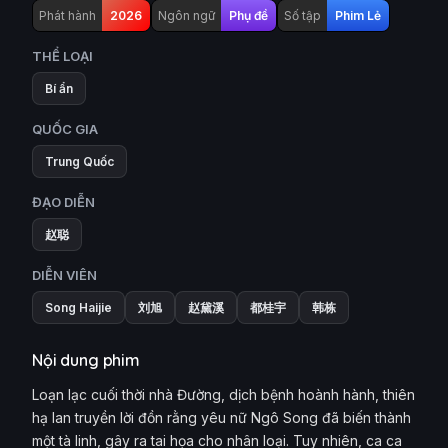
Phát hành
2026
Ngôn ngữ
Phụ đề
Số tập
Phim Lẻ
THỂ LOẠI
Bí ẩn
QUỐC GIA
Trung Quốc
ĐẠO DIỄN
赵聪
DIỄN VIÊN
Song Haijie
刘旭
赵黛溪
都桂宇
韩栋
Nội dung phim
Loạn lạc cuối thời nhà Đường, dịch bệnh hoành hành, thiên
hạ lan truyền lời đồn rằng yêu nữ Ngô Song đã biến thành
một tà linh, gây ra tai họa cho nhân loại. Tuy nhiên, ca ca