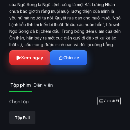
của Ngô Song là Ngô Lệnh cũng là một Bất Lương Nhân
chưa bao giờ tin rằng muội muội lương thiện của mình là
yêu nữ mà người ta nói. Quyết rửa oan cho muội muội, Ngô
Lệnh liều lĩnh thi triển bí thuật “khâu xác hoàn hồn”, hồi sinh
Ngô Song đã bị chém đầu. Trong bóng đêm u ám của đền
Ôn thần, hắn bày ra một cục diện quỷ dị để xét xử kẻ ác
thật sự, cầu mong được minh oan và đòi lại công bằng.
Xem ngay
Chia sẻ
Tập phim
Diễn viên
Chọn tập
Vietsub #1
Tập Full