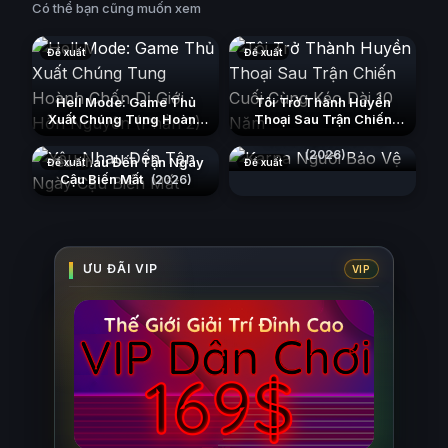
Có thể bạn cũng muốn xem
Đề xuất
Đề xuất
Hell Mode: Game Thủ
Tôi Trở Thành Huyền
Xuất Chúng Tung Hoành
Thoại Sau Trận Chiến
Chốn Dị Giới Hỗn Nguyên
Cuối Cùng Kéo Dài 10
Karna Người Bảo Vệ
(Phần 2)
Năm
(2026)
(2026)
(2026)
Yêu Nhau Đến Tận Ngày
Đề xuất
Đề xuất
Cậu Biến Mất
(2026)