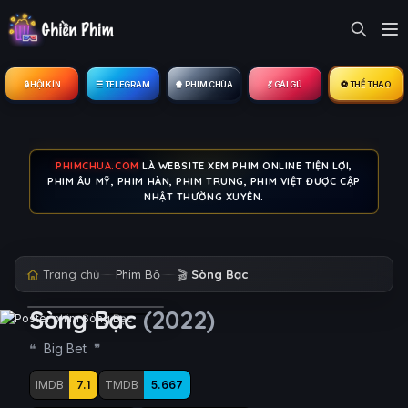
🔒︎ HỘI KÍN
☰ TELEGRAM
🍿 PHIM CHÙA
💃 GÁI GÚ
⚽ THỂ THAO
PHIMCHUA.COM
LÀ WEBSITE XEM PHIM ONLINE TIỆN LỢI,
PHIM ÂU MỸ, PHIM HÀN, PHIM TRUNG, PHIM VIỆT ĐƯỢC CẬP
NHẬT THƯỜNG XUYÊN.
Trang chủ
Phim Bộ
🎬
Sòng Bạc
Sòng Bạc
(2022)
Big Bet
IMDB
7.1
TMDB
5.667