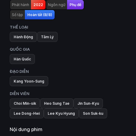
Phát hành
2022
Ngôn ngữ
Phụ đề
Số tập
Hoàn tất (8/8)
THỂ LOẠI
Hành Động
Tâm Lý
QUỐC GIA
Hàn Quốc
ĐẠO DIỄN
Kang Yoon-Sung
DIỄN VIÊN
Choi Min-sik
Heo Sung Tae
Jin Sun-Kyu
Lee Dong-Hwi
Lee Kyu Hyung
Son Suk-ku
Nội dung phim