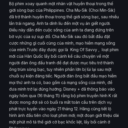
Bộ phim xoay quanh một nhân vật huyền thoại trong thế
giới sòng bạc của Philippines. Cha Mu-Sik (Choi Min-Sik)
đã trở thành huyền thoại trong thế giới sòng bạc, sau nhiều
lần trái ngang. Anh ta dính líu đến một vụ án giết người.
Điều này dẫn đến cuộc sống của anh ta đang đứng trên
bờ vực của sự sụp đổ. Cha Mu-Sik sau đó bắt đầu đặt
cược những gì cuối cùng của mình, mạo hiểm mạng sống
của mình.Trước đây được gọi là King Of Savvy , loạt phim
mới của Hàn Quốc lấy bối cảnh kể câu chuyện về một
người đàn ông đấu tranh để đạt được mục tiêu trở thành
ông trùm sòng bạc, tuy nhiên phần lớn bị lùi lại sau một
chuỗi sự kiện đáng tiếc. Người đàn ông bắt đầu mạo hiểm
mọi thứ anh ta có, bao gồm cả mạng sống của mình, để
đưa mình trở lại đúng hướng. Disney + đã thông báo vào
ngày hôm qua (16 tháng 11) rằng bộ phim truyền hình K rất
được mong đợi sẽ có buổi ra mắt toàn cầu trên dịch vụ
phát trực tuyến vào ngày 21 tháng 12. Hãng cũng tiết lộ
hình ảnh đầu tiên cho loạt phim mới; một đoạn giới thiệu dài
một phút mô tả thế giới cờ bạc khốc liệt, lấy bối cảnh ở