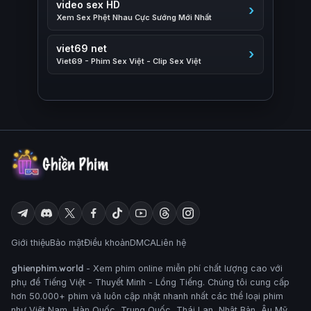
video sex HD
Xem Sex Phệt Nhau Cực Sướng Mới Nhất
viet69 net
Viet69 - Phim Sex Việt - Clip Sex Việt
Giới thiệu
Bảo mật
Điều khoản
DMCA
Liên hệ
ghienphim.world
- Xem phim online miễn phí chất lượng cao với
phụ đề Tiếng Việt - Thuyết Minh - Lồng Tiếng. Chúng tôi cung cấp
hơn 50.000+ phim và luôn cập nhật nhanh nhất các thể loại phim
như Việt Nam, Hàn Quốc, Trung Quốc, Thái Lan, Nhật Bản, Âu Mỹ,..