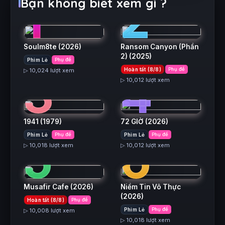
1
2
Bạn không biết xem gì ?
Soulm8te
(2026)
Ransom Canyon (Phần
2)
(2025)
Phim Lẻ
Phụ đề
3
4
Hoàn tất (8/8)
Phụ đề
▷ 10,024 lượt xem
▷ 10,012 lượt xem
1941
(1979)
72 GIỜ
(2026)
5
6
Phim Lẻ
Phụ đề
Phim Lẻ
Phụ đề
▷ 10,018 lượt xem
▷ 10,012 lượt xem
Musafir Cafe
(2026)
Niềm Tin Vô Thực
(2026)
Hoàn tất (8/8)
Phụ đề
Phim Lẻ
Phụ đề
▷ 10,008 lượt xem
▷ 10,018 lượt xem