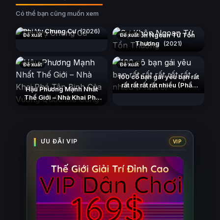
Có thể bạn cũng muốn xem
Phi Vụ Chung Cư
(2026)
Sự Khôn Ngoan Từ Tổn
Đề xuất
Đề xuất
Thương
(2021)
Đề xuất
Đề xuất
100 cô bạn gái yêu bạn rất
rất rất rất rất nhiều (Phần
Hậu Phương Mạnh Nhất
3)
(2023)
Thế Giới – Nhà Khai Phá
Tân Binh Của Vương Quốc
Mê Cung
(2026)