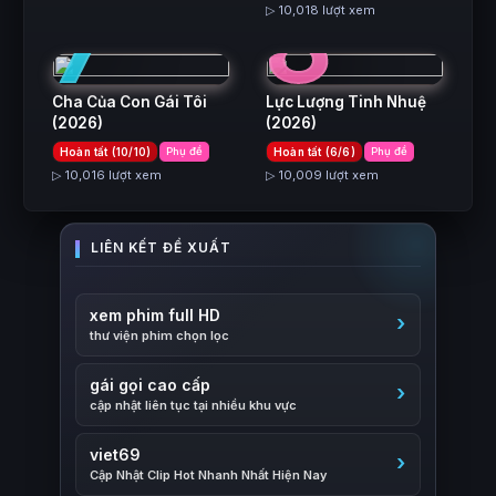
7
8
▷ 10,018 lượt xem
Cha Của Con Gái Tôi
Lực Lượng Tinh Nhuệ
(2026)
(2026)
Hoàn tất (10/10)
Phụ đề
Hoàn tất (6/6)
Phụ đề
▷ 10,016 lượt xem
▷ 10,009 lượt xem
xem phim full HD
thư viện phim chọn lọc
gái gọi cao cấp
cập nhật liên tục tại nhiều khu vực
viet69
Cập Nhật Clip Hot Nhanh Nhất Hiện Nay