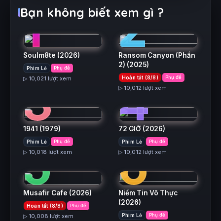
1
2
Bạn không biết xem gì ?
Soulm8te
(2026)
Ransom Canyon (Phần
2)
(2025)
Phim Lẻ
Phụ đề
3
4
Hoàn tất (8/8)
Phụ đề
▷ 10,021 lượt xem
▷ 10,012 lượt xem
1941
(1979)
72 GIỜ
(2026)
5
6
Phim Lẻ
Phụ đề
Phim Lẻ
Phụ đề
▷ 10,018 lượt xem
▷ 10,012 lượt xem
Musafir Cafe
(2026)
Niềm Tin Vô Thực
(2026)
Hoàn tất (8/8)
Phụ đề
Phim Lẻ
Phụ đề
▷ 10,008 lượt xem