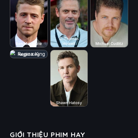
C. Thomas
Ben McKenzie
Howell
Michael Cudlitz
Regina King
Shawn Hatosy
GIỚI THIỆU PHIM HAY