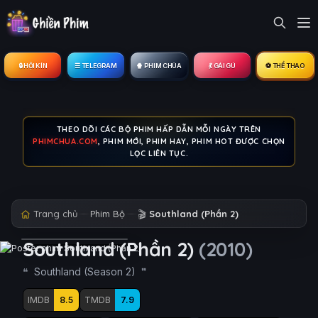
🔒︎ HỘI KÍN
☰ TELEGRAM
🍿 PHIM CHÙA
💃 GÁI GÚ
⚽ THỂ THAO
THEO DÕI CÁC BỘ PHIM HẤP DẪN MỖI NGÀY TRÊN
PHIMCHUA.COM
, PHIM MỚI, PHIM HAY, PHIM HOT ĐƯỢC CHỌN
LỌC LIÊN TỤC.
Trang chủ
Phim Bộ
🎬
Southland (Phần 2)
Southland (Phần 2)
(2010)
Southland (Season 2)
IMDB
8.5
TMDB
7.9