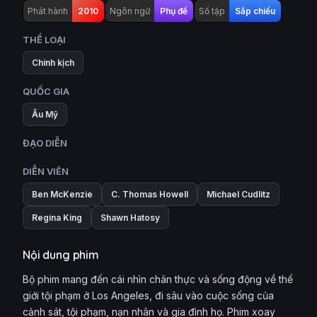
Phát hành
2010
Ngôn ngữ
Phụ đề
Số tập
Sắp chiếu
THỂ LOẠI
Chính kịch
QUỐC GIA
Âu Mỹ
ĐẠO DIỄN
DIỄN VIÊN
Ben McKenzie
C. Thomas Howell
Michael Cudlitz
Regina King
Shawn Hatosy
Nội dung phim
Bộ phim mang đến cái nhìn chân thực và sống động về thế
giới tội phạm ở Los Angeles, đi sâu vào cuộc sống của
cảnh sát, tội phạm, nạn nhân và gia đình họ. Phim xoay