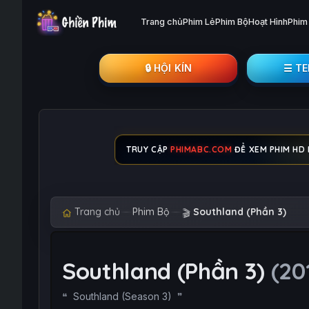
Trang chủ
Phim Lẻ
Phim Bộ
Hoạt Hình
Phim
🔒︎ HỘI KÍN
☰ T
TRUY CẬP
PHIMABC.COM
ĐỂ XEM PHIM HD M
Trang chủ
Phim Bộ
Southland (Phần 3)
🎬
Southland (Phần 3)
(20
Southland (Season 3)