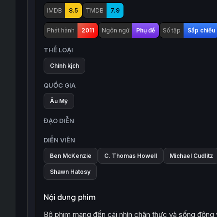
IMDB
8.5
TMDB
7.9
Phát hành
2011
Ngôn ngữ
Phụ đề
Số tập
Sắp chiếu
THỂ LOẠI
Chính kịch
QUỐC GIA
Âu Mỹ
ĐẠO DIỄN
DIỄN VIÊN
Ben McKenzie
C. Thomas Howell
Michael Cudlitz
Shawn Hatosy
Nội dung phim
Bộ phim mang đến cái nhìn chân thực và sống động v