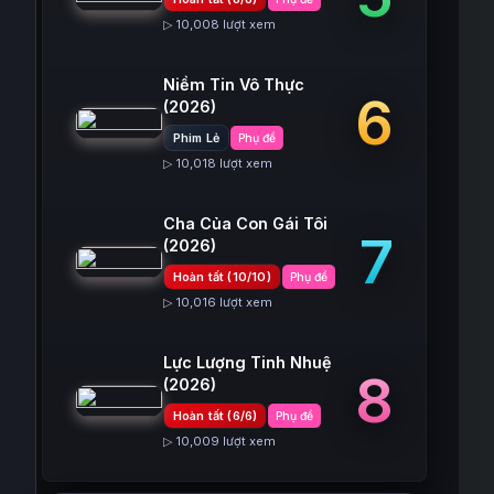
▷ 10,008 lượt xem
Niềm Tin Vô Thực
6
(2026)
Phim Lẻ
Phụ đề
▷ 10,018 lượt xem
Cha Của Con Gái Tôi
7
(2026)
Hoàn tất (10/10)
Phụ đề
▷ 10,016 lượt xem
Lực Lượng Tinh Nhuệ
8
(2026)
Hoàn tất (6/6)
Phụ đề
▷ 10,009 lượt xem