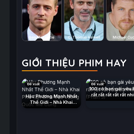
Ben McKenzie
C. Thomas Howell
Michael Cud
GIỚI THIỆU PHIM HAY
Đề xuất
Đề xuất
100 cô bạn gái yêu 
rất rất rất rất rất nh
Hậu Phương Mạnh Nhất
(Phần 3)
(2023)
Thế Giới – Nhà Khai
Phá Tân Binh Của
Vương Quốc Mê Cung
(2026)