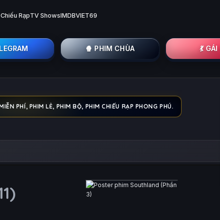
 Chiếu Rạp
TV Shows
IMDB
VIET69
ELEGRAM
🍿 PHIM CHÙA
💃 GÁ
IỄN PHÍ, PHIM LẺ, PHIM BỘ, PHIM CHIẾU RẠP PHONG PHÚ.
11)