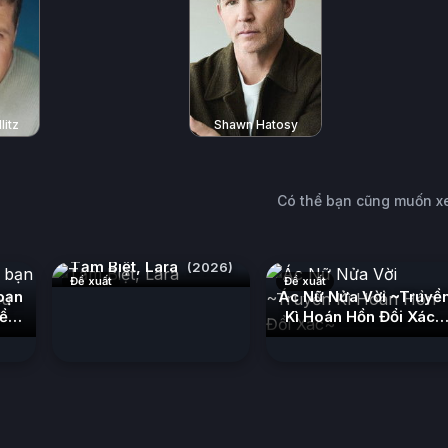
litz
Shawn Hatosy
Có thể bạn cũng muốn 
Tạm Biệt, Lara
(2026)
Đề xuất
Đề xuất
bạn
Ác Nữ Nửa Vời ~Truyề
iều
Kì Hoán Hồn Đổi Xác~
(2026)