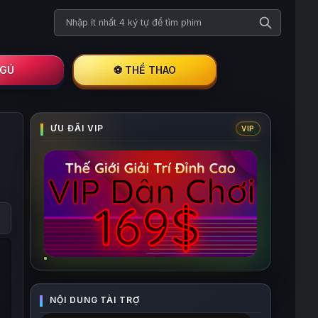
Tìm kiếm phim
I GÚ
⚽ THỂ THAO