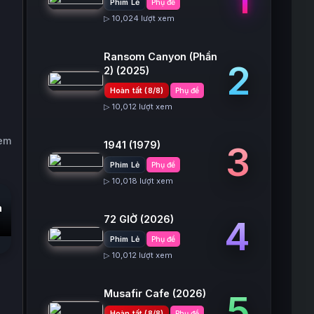
Phim Lẻ
Phụ đề
▷ 10,024 lượt xem
Ransom Canyon (Phần
2
2)
(2025)
Hoàn tất (8/8)
Phụ đề
▷ 10,012 lượt xem
xem
1941
(1979)
3
Phim Lẻ
Phụ đề
▷ 10,018 lượt xem
n
72 GIỜ
(2026)
4
Phim Lẻ
Phụ đề
▷ 10,012 lượt xem
Musafir Cafe
(2026)
5
Hoàn tất (8/8)
Phụ đề