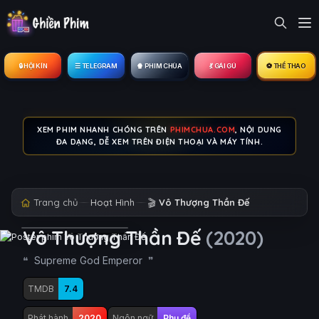
🔒︎ HỘI KÍN
☰ TELEGRAM
🍿 PHIM CHÙA
💃 GÁI GÚ
⚽ THỂ THAO
XEM PHIM NHANH CHÓNG TRÊN
PHIMCHUA.COM
, NỘI DUNG
ĐA DẠNG, DỄ XEM TRÊN ĐIỆN THOẠI VÀ MÁY TÍNH.
Trang chủ
Hoạt Hình
🎬
Vô Thượng Thần Đế
Vô Thượng Thần Đế
(2020)
Supreme God Emperor
TMDB
7.4
Phát hành
2020
Ngôn ngữ
Phụ đề