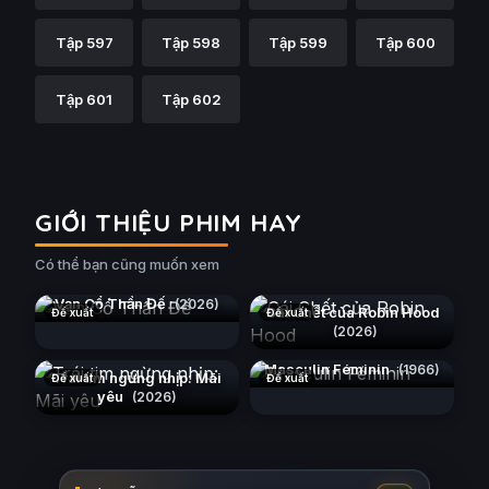
Tập 597
Tập 598
Tập 599
Tập 600
Tập 601
Tập 602
GIỚI THIỆU PHIM HAY
Có thể bạn cũng muốn xem
Vạn Cổ Thần Đế
(2026)
Cái Chết của Robin Hood
Đề xuất
Đề xuất
(2026)
Masculin Féminin
(1966)
Trái tim ngừng nhịp: Mãi
Đề xuất
Đề xuất
yêu
(2026)