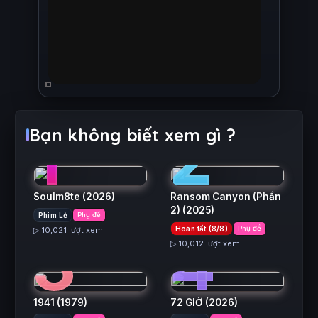
1
2
Bạn không biết xem gì ?
Soulm8te
(2026)
Ransom Canyon (Phần
2)
(2025)
Phim Lẻ
Phụ đề
3
4
Hoàn tất (8/8)
Phụ đề
▷ 10,021 lượt xem
▷ 10,012 lượt xem
1941
(1979)
72 GIỜ
(2026)