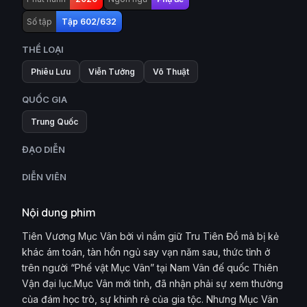
Số tập
Tập 602/632
THỂ LOẠI
Phiêu Lưu
Viễn Tưởng
Võ Thuật
QUỐC GIA
Trung Quốc
ĐẠO DIỄN
DIỄN VIÊN
Nội dung phim
Tiên Vương Mục Vân bởi vì nắm giữ Tru Tiên Đồ mà bị kẻ
khác ám toán, tàn hồn ngủ say vạn năm sau, thức tỉnh ở
trên người “Phế vật Mục Vân” tại Nam Vân đế quốc Thiên
Vận đại lục.Mục Vân mới tỉnh, đã nhận phải sự xem thường
của đám học trò, sự khinh rẻ của gia tộc. Nhưng Mục Vân